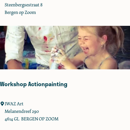
B
u
Steenbergsestraat 8
r
n
Bergen op Zoom
a
c
s
h
s
e
e
n
r
i
i
n
e
h
B
e
e
t
Workshop Actionpainting
r
M
n
a
a
r
W
IWAZ Art
r
k
o
Melanendreef 290
d
i
r
4614 GL
BERGEN OP ZOOM
e
k