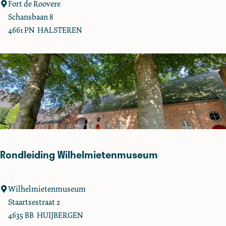
o
R
Fort de Roovere
r
o
Schansbaan 8
n
n
4661 PN
HALSTEREN
t
d
o
l
c
e
h
i
t
d
i
n
g
F
Rondleiding Wilhelmietenmuseum
o
r
t
R
Wilhelmietenmuseum
d
o
Staartsestraat 2
e
n
4635 BB
HUIJBERGEN