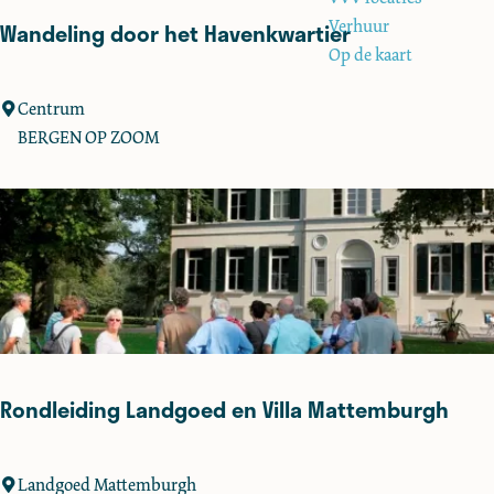
e
:
Verhuur
Wandeling door het Havenkwartier
Op de kaart
W
Centrum
a
BERGEN OP ZOOM
n
d
e
l
i
n
g
d
o
Rondleiding Landgoed en Villa Mattemburgh
o
r
h
R
Landgoed Mattemburgh