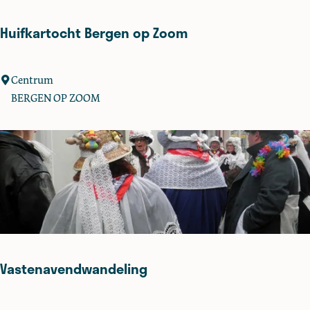
f
Huifkartocht Bergen op Zoom
H
Centrum
u
BERGEN OP ZOOM
i
f
k
a
r
t
o
c
h
Vastenavendwandeling
t
B