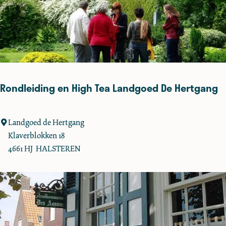
i
e
n
k
g
e
S
t
a
d
Rondleiding en High Tea Landgoed De Hertgang
s
s
p
R
Landgoed de Hertgang
e
o
Klaverblokken 18
u
n
4661 HJ
HALSTEREN
r
d
t
l
o
e
c
i
h
d
t