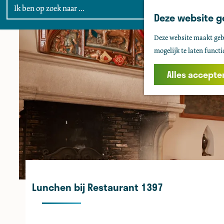
Deze website g
G
Deze website maakt gebr
a
mogelijk te laten functi
n
a
Alles accepte
a
r
d
e
h
o
m
e
Lunchen bij Restaurant 1397
p
a
g