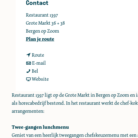
Contact
e
Restaurant 1397
Grote Markt 36 + 38
Bergen op Zoom
n
Plan je route
a
n
a
Route
a
n
r
E-mail
L
a
a
L
Bel
u
r
a
v
u
Website
n
L
r
a
n
c
u
L
n
c
Restaurant 1397 ligt op de Grote Markt in Bergen op Zoom en i
h
n
u
L
h
als horecabedrijf bestond. In het restaurant werkt de chef-ko
e
c
n
u
e
arrangementen:
n
h
c
n
n
b
e
h
c
b
Twee-gangen lunchmenu
i
n
e
h
i
Geniet van een heerlijk tweegangen chefskeuzemenu met een 