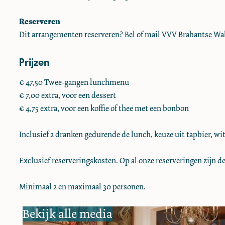
j
b
n
e
j
R
i
b
n
R
Reserveren
e
j
i
b
e
Dit arrangementen reserveren? Bel of mail VVV Brabantse Wal
s
R
j
i
s
Prijzen
t
e
R
j
t
a
s
e
R
a
€ 47,50 Twee-gangen lunchmenu
u
t
s
e
u
€ 7,00 extra, voor een dessert
r
a
t
s
r
€ 4,75 extra, voor een koffie of thee met een bonbon
a
u
a
t
a
n
r
u
a
n
Inclusief 2 dranken gedurende de lunch, keuze uit tapbier, wi
t
a
r
u
t
1
n
a
r
1
Exclusief reserveringskosten. Op al onze reserveringen zijn
3
t
n
a
3
9
1
t
n
9
Minimaal 2 en maximaal 30 personen.
7
3
1
t
7
9
3
1
Bekijk alle media
7
9
3