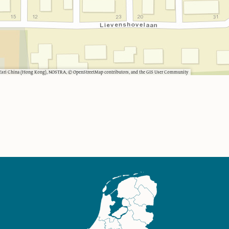
, Esri China (Hong Kong), NOSTRA, © OpenStreetMap contributors, and the GIS User Community