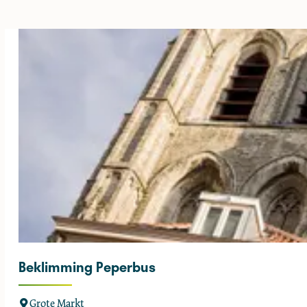
e
Beklimming Peperbus
B
Grote Markt