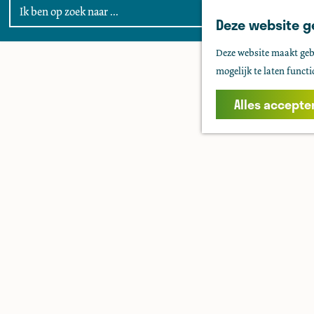
Deze website g
G
Deze website maakt gebr
a
mogelijk te laten functi
n
a
Alles accepte
a
r
d
e
h
o
m
e
p
a
g