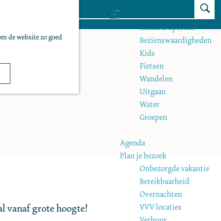
Z
Zien & doen
M
o
Actief & sportief
e
om de website zo goed
e
Bezienswaardigheden
n
k
Kids
u
e
Fietsen
n
Wandelen
Uitgaan
Water
Groepen
Agenda
Plan je bezoek
Onbezorgde vakantie
Bereikbaarheid
Overnachten
VVV locaties
l vanaf grote hoogte!
Verhuur