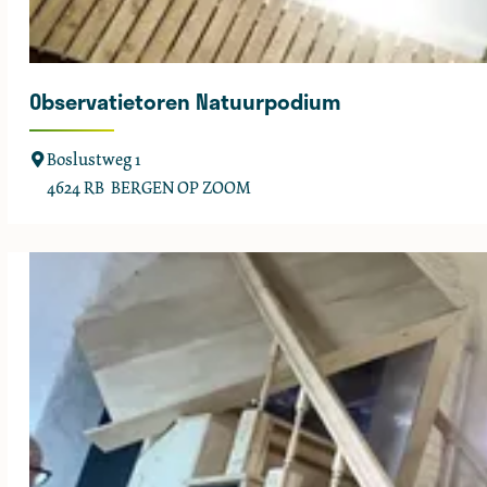
Observatietoren Natuurpodium
O
Boslustweg 1
b
4624 RB
BERGEN OP ZOOM
s
e
r
v
a
t
i
e
t
o