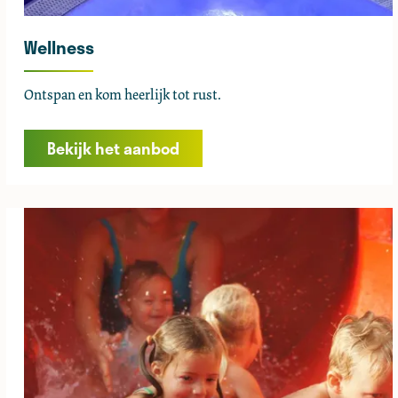
Wellness
W
Ontspan en kom heerlijk tot rust.
e
l
Bekijk het aanbod
l
n
e
s
s