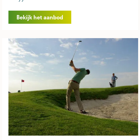
o
w
Bekijk het aanbod
l
i
n
g