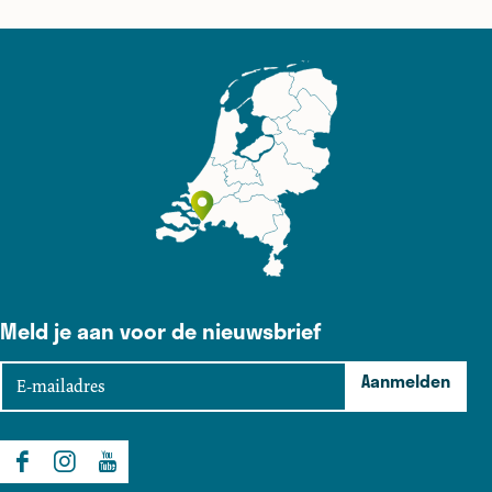
e
e
e
e
l
l
l
l
d
d
d
d
e
e
e
e
z
z
z
z
e
e
e
e
p
p
p
p
a
a
a
a
g
g
g
g
i
i
i
i
n
n
n
n
Meld je aan voor de nieuwsbrief
a
a
a
a
o
o
o
o
E
Aanmelden
p
p
p
p
-
F
X
e
W
m
a
-
h
a
F
I
Y
c
m
a
i