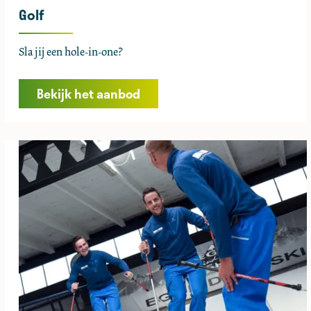
Golf
G
Sla jij een hole-in-one?
o
l
Bekijk het aanbod
f