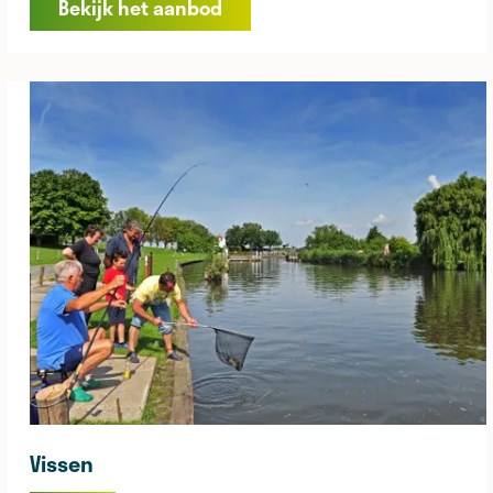
Bekijk het aanbod
k
e
t
s
p
o
r
t
Vissen