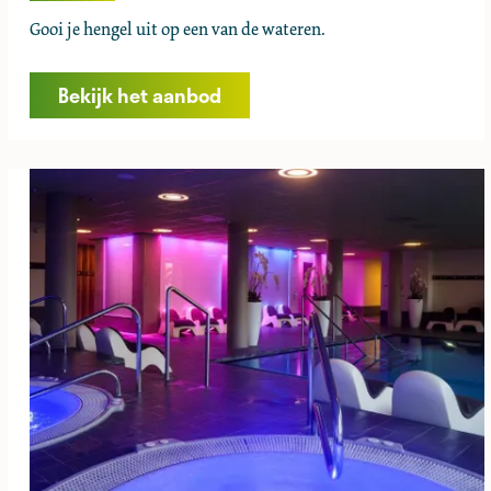
V
Gooi je hengel uit op een van de wateren.
i
s
Bekijk het aanbod
s
e
n