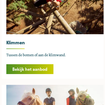
Klimmen
K
Tussen de bomen of aan de klimwand.
l
i
Bekijk het aanbod
m
m
e
n