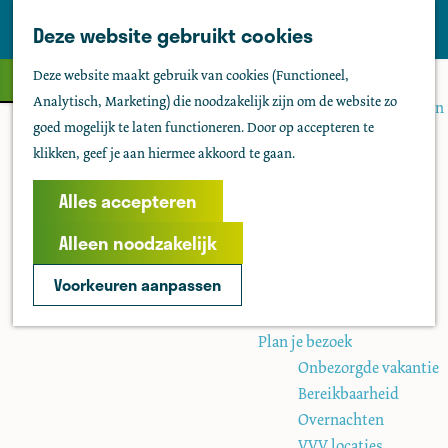
Tholen
Z
Deze website gebruikt cookies
Leaflet
|
Powered by Esri | Esri, HERE, Garmin, USGS, Intermap, INCREMENT P, NRCAN, Esri Japan, METI, Esri
M
o
Zien & doen
China (Hong Kong), NOSTRA, © OpenStreetMap contributors, and the GIS User Community
G
e
Deze website maakt gebruik van cookies (Functioneel,
Filter
e
Actief & sportief
Geen resultaten gevonden
+
a
n
Analytisch, Marketing) die noodzakelijk zijn om de website zo
k
Bezienswaardigheden
n
−
u
goed mogelijk te laten functioneren. Door op accepteren te
e
Kids
a
klikken, geef je aan hiermee akkoord te gaan.
n
Fietsen
a
Wandelen
r
Alles accepteren
Uitgaan
d
Water
Alleen noodzakelijk
e
Groepen
h
Voorkeuren aanpassen
o
Agenda
m
Plan je bezoek
e
Onbezorgde vakantie
p
Bereikbaarheid
a
Overnachten
g
VVV locaties