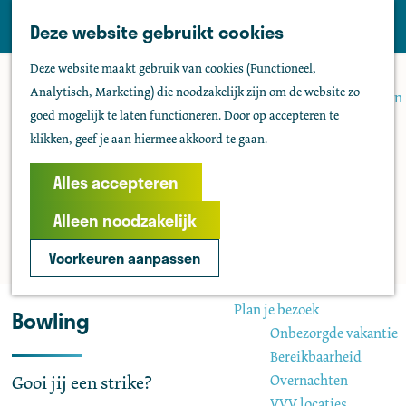
Tholen
Z
Deze website gebruikt cookies
M
o
Zien & doen
G
e
Deze website maakt gebruik van cookies (Functioneel,
e
Actief & sportief
a
n
Analytisch, Marketing) die noodzakelijk zijn om de website zo
k
Bezienswaardigheden
n
u
goed mogelijk te laten functioneren. Door op accepteren te
e
Kids
a
klikken, geef je aan hiermee akkoord te gaan.
n
Fietsen
a
Wandelen
r
Alles accepteren
Uitgaan
d
Water
Alleen noodzakelijk
e
Groepen
h
Voorkeuren aanpassen
o
Agenda
m
Plan je bezoek
Bowling
e
Onbezorgde vakantie
p
Bereikbaarheid
a
Overnachten
Gooi jij een strike?
g
VVV locaties