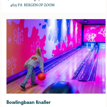
o
4615 PA
BERGEN OP ZOOM
w
l
i
n
g
&
R
e
s
t
o
-
L
o
u
Bowlingbaan Knaller
n