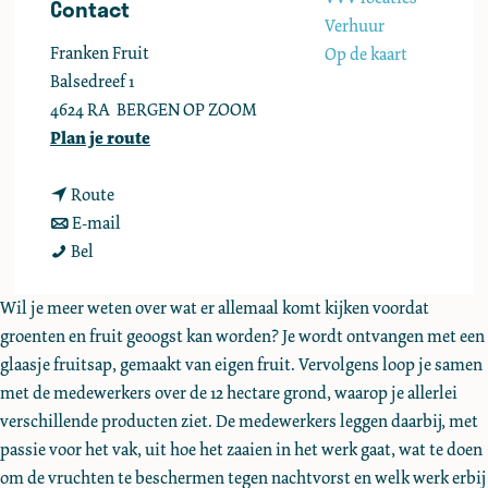
Contact
e
Verhuur
Franken Fruit
Op de kaart
Balsedreef 1
4624 RA
BERGEN OP ZOOM
n
Plan je route
a
n
a
Route
a
n
r
E-mail
R
a
a
R
Bel
o
r
a
o
n
R
r
n
Wil je meer weten over wat er allemaal komt kijken voordat
d
o
R
d
groenten en fruit geoogst kan worden? Je wordt ontvangen met een
l
n
o
l
glaasje fruitsap, gemaakt van eigen fruit. Vervolgens loop je samen
e
d
n
e
met de medewerkers over de 12 hectare grond, waarop je allerlei
i
l
d
i
verschillende producten ziet. De medewerkers leggen daarbij, met
d
e
l
d
passie voor het vak, uit hoe het zaaien in het werk gaat, wat te doen
i
i
e
i
om de vruchten te beschermen tegen nachtvorst en welk werk erbij