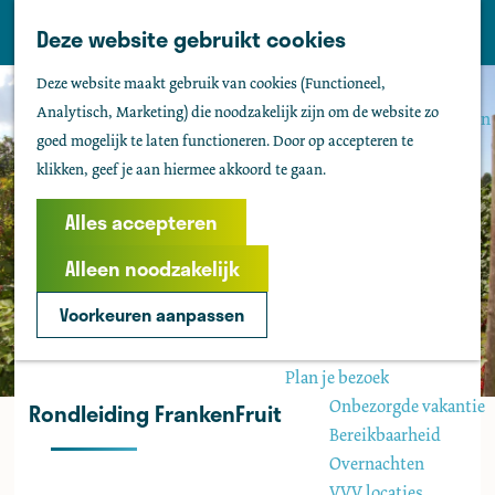
Tholen
Z
Deze website gebruikt cookies
M
o
Zien & doen
G
e
Deze website maakt gebruik van cookies (Functioneel,
e
Actief & sportief
a
n
Analytisch, Marketing) die noodzakelijk zijn om de website zo
k
Bezienswaardigheden
n
u
goed mogelijk te laten functioneren. Door op accepteren te
e
Kids
a
klikken, geef je aan hiermee akkoord te gaan.
n
Fietsen
a
Wandelen
r
Alles accepteren
Uitgaan
d
Water
Alleen noodzakelijk
e
Groepen
h
Voorkeuren aanpassen
o
Agenda
m
Plan je bezoek
e
Onbezorgde vakantie
Rondleiding FrankenFruit
p
Bereikbaarheid
a
Overnachten
g
VVV locaties