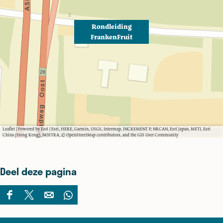
Rondleiding
FrankenFruit
Leaflet
|
Powered by Esri | Esri, HERE, Garmin, USGS, Intermap, INCREMENT P, NRCAN, Esri Japan, METI, Esri
China (Hong Kong), NOSTRA, © OpenStreetMap contributors, and the GIS User Community
Deel deze pagina
D
D
D
D
e
e
e
e