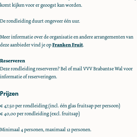
n
d
i
n
komt kijken voor er geoogst kan worden.
g
i
d
g
F
n
i
F
De rondleiding duurt ongeveer één uur.
r
g
n
r
a
F
g
a
Meer informatie over de organisatie en andere arrangementen van
n
r
F
n
deze aanbieder vind je op
Franken Fruit
.
k
a
r
k
e
n
a
e
Reserveren
n
k
n
n
Deze rondleiding reserveren? Bel of mail VVV Brabantse Wal voor
F
e
k
F
informatie of reserveringen.
r
n
e
r
Prijzen
u
F
n
u
i
r
F
i
€ 47,50 per rondleiding (incl. één glas fruitsap per persoon)
t
u
r
t
€ 40,00 per rondleiding (excl. fruitsap)
i
u
t
i
Minimaal 4 personen, maximaal 12 personen.
t