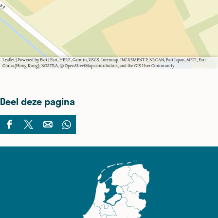
Leaflet
|
Powered by Esri | Esri, HERE, Garmin, USGS, Intermap, INCREMENT P, NRCAN, Esri Japan, METI, Esri
China (Hong Kong), NOSTRA, © OpenStreetMap contributors, and the GIS User Community
Deel deze pagina
D
D
D
D
e
e
e
e
e
e
e
e
l
l
l
l
d
d
d
d
e
e
e
e
z
z
z
z