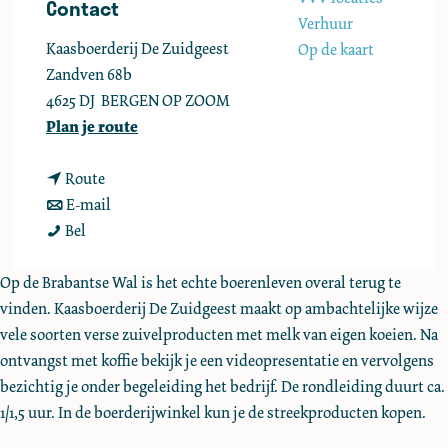
Contact
e
Verhuur
Kaasboerderij De Zuidgeest
Op de kaart
Zandven 68b
4625 DJ
BERGEN OP ZOOM
n
Plan je route
a
n
a
Route
a
n
r
E-mail
R
a
a
R
Bel
o
r
a
o
n
R
r
n
Op de Brabantse Wal is het echte boerenleven overal terug te
d
o
R
d
vinden. Kaasboerderij De Zuidgeest maakt op ambachtelijke wijze
l
n
o
l
vele soorten verse zuivelproducten met melk van eigen koeien. Na
e
d
n
e
ontvangst met koffie bekijk je een videopresentatie en vervolgens
i
l
d
i
bezichtig je onder begeleiding het bedrijf. De rondleiding duurt ca.
d
e
l
d
1/1,5 uur. In de boerderijwinkel kun je de streekproducten kopen.
i
i
e
i