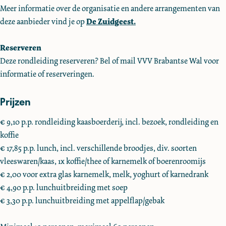
n
d
i
n
Meer informatie over de organisatie en andere arrangementen van
g
i
d
g
deze aanbieder vind je op
De Zuidgeest.
K
n
i
K
a
g
n
a
Reserveren
a
K
g
a
Deze rondleiding reserveren? Bel of mail VVV Brabantse Wal voor
s
a
K
s
informatie of reserveringen.
b
a
a
b
Prijzen
o
s
a
o
e
b
s
e
€ 9,10 p.p. rondleiding kaasboerderij, incl. bezoek, rondleiding en
r
o
b
r
koffie
d
e
o
d
€ 17,85 p.p. lunch, incl. verschillende broodjes, div. soorten
e
r
e
e
vleeswaren/kaas, 1x koffie/thee of karnemelk of boerenroomijs
r
d
r
r
€ 2,00 voor extra glas karnemelk, melk, yoghurt of karnedrank
i
e
d
i
€ 4,90 p.p. lunchuitbreiding met soep
j
r
e
j
€ 3,30 p.p. lunchuitbreiding met appelflap/gebak
D
i
r
D
e
j
i
e