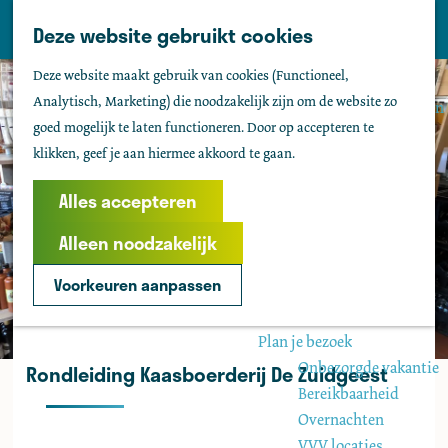
Tholen
Z
Deze website gebruikt cookies
M
o
Zien & doen
G
e
Deze website maakt gebruik van cookies (Functioneel,
e
Actief & sportief
a
n
Analytisch, Marketing) die noodzakelijk zijn om de website zo
k
Bezienswaardigheden
n
u
goed mogelijk te laten functioneren. Door op accepteren te
e
Kids
a
klikken, geef je aan hiermee akkoord te gaan.
n
Fietsen
a
Wandelen
r
Alles accepteren
Uitgaan
d
Water
Alleen noodzakelijk
e
Groepen
h
Voorkeuren aanpassen
o
Agenda
m
Plan je bezoek
e
Onbezorgde vakantie
Rondleiding Kaasboerderij De Zuidgeest
p
Bereikbaarheid
a
Overnachten
g
VVV locaties