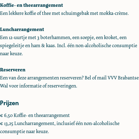
n
l
f
o
n
Koffie- en theearrangement
c
u
l
f
c
Een lekkere koffie of thee met schuimgebak met mokka-crème.
h
n
u
l
h
b
c
n
u
b
Luncharrangement
i
h
c
n
i
Een 12-uurtje met 3 boterhammen, een soepje, een kroket, een
j
b
h
c
j
spiegeleitje en ham & kaas. Incl. één non-alcoholische consumptie
B
i
b
h
B
naar keuze.
r
j
i
b
r
a
B
j
i
a
Reserveren
s
r
B
j
s
Een van deze arrangementen reserveren? Bel of mail VVV Brabantse
s
a
r
B
s
Wal voor informatie of reserveringen.
e
s
a
r
e
Prijzen
r
s
s
a
r
i
e
s
s
i
€ 6,50 Koffie- en theearrangement
e
r
e
s
e
€ 13,25 Luncharrangement, inclusief één non-alcoholische
B
i
r
e
B
consumptie naar keuze.
e
e
i
r
e