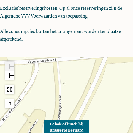
r
B
e
i
r
Exclusief reserveringskosten. Op al onze reserveringen zijn de
n
e
B
e
n
Algemene VVV Voorwaarden van toepassing.
a
r
e
B
a
r
n
r
e
r
Alle consumpties buiten het arrangement worden ter plaatse
d
a
n
r
d
afgerekend.
r
a
n
d
r
a
d
r
d
+
−
Gebak of lunch bij
Brasserie Bernard