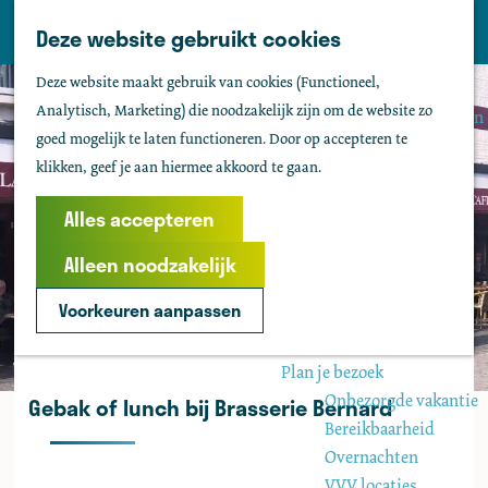
Tholen
Z
Deze website gebruikt cookies
M
o
Zien & doen
G
e
Deze website maakt gebruik van cookies (Functioneel,
e
Actief & sportief
a
n
Analytisch, Marketing) die noodzakelijk zijn om de website zo
k
Bezienswaardigheden
n
u
goed mogelijk te laten functioneren. Door op accepteren te
e
Kids
a
klikken, geef je aan hiermee akkoord te gaan.
n
Fietsen
a
Wandelen
r
Alles accepteren
Uitgaan
d
Water
Alleen noodzakelijk
e
Groepen
h
Voorkeuren aanpassen
o
Agenda
m
Plan je bezoek
e
Onbezorgde vakantie
Gebak of lunch bij Brasserie Bernard
p
Bereikbaarheid
a
Overnachten
g
VVV locaties