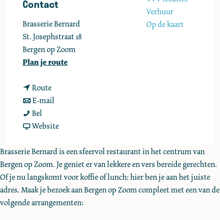
Contact
e
Verhuur
Brasserie Bernard
Op de kaart
St. Josephstraat 18
Bergen op Zoom
n
Plan je route
a
n
a
Route
a
n
r
E-mail
G
a
a
G
Bel
e
r
a
v
e
Website
b
G
r
a
b
a
e
G
n
a
Brasserie Bernard is een sfeervol restaurant in het centrum van
k
b
e
G
k
Bergen op Zoom. Je geniet er van lekkere en vers bereide gerechten.
o
a
b
e
o
Of je nu langskomt voor koffie of lunch: hier ben je aan het juiste
f
k
a
b
f
adres. Maak je bezoek aan Bergen op Zoom compleet met een van de
l
o
k
a
l
volgende arrangementen:
u
f
o
k
u