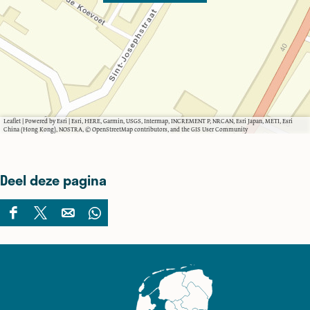
Leaflet
|
Powered by Esri | Esri, HERE, Garmin, USGS, Intermap, INCREMENT P, NRCAN, Esri Japan, METI, Esri
China (Hong Kong), NOSTRA, © OpenStreetMap contributors, and the GIS User Community
Deel deze pagina
D
D
D
D
e
e
e
e
e
e
e
e
l
l
l
l
d
d
d
d