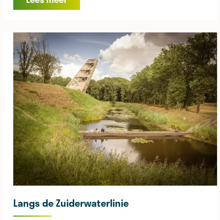
n
&
d
o
e
n
Langs de Zuiderwaterlinie