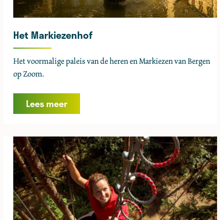
r
l
i
Het Markiezenhof
n
i
H
Het voormalige paleis van de heren en Markiezen van Bergen
e
e
op Zoom.
t
M
Lees meer
a
r
k
i
e
z
e
n
h