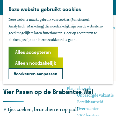
Tholen
Z
Deze website gebruikt cookies
M
o
Zien & doen
G
e
Deze website maakt gebruik van cookies (Functioneel,
e
Actief & sportief
a
n
Analytisch, Marketing) die noodzakelijk zijn om de website zo
k
Bezienswaardigheden
n
u
goed mogelijk te laten functioneren. Door op accepteren te
e
Kids
a
klikken, geef je aan hiermee akkoord te gaan.
n
Fietsen
a
Wandelen
r
Alles accepteren
Uitgaan
d
Water
Alleen noodzakelijk
e
Groepen
h
Voorkeuren aanpassen
o
Agenda
m
Plan je bezoek
Vier Pasen op de Brabantse Wal
e
Onbezorgde vakantie
p
Bereikbaarheid
a
Overnachten
Eitjes zoeken, brunchen en op pad!
g
VVV locaties