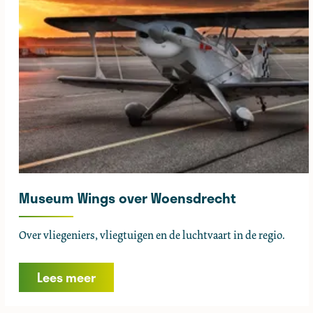
r
g
e
n
o
p
Z
o
o
m
Museum Wings over Woensdrecht
M
Over vliegeniers, vliegtuigen en de luchtvaart in de regio.
u
s
Lees meer
e
u