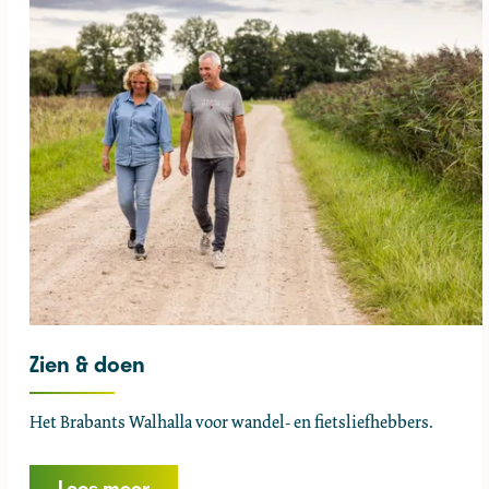
Zien & doen
Z
Het Brabants Walhalla voor wandel- en fietsliefhebbers.
i
e
Lees meer