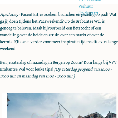
e
Verhuur
Op de kaart
April 2025 -
Pasen! Eitjes zoeken, brunchen en gezellig op pad! Wat
ga jij doen tijdens het Paasweekend? Op de Brabantse Wal is
genoeg te beleven. Maak bijvoorbeeld een fietstocht of een
wandeling over de heide en struin over een markt of over de
kermis. Klik snel verder voor meer inspiratie tijdens dit extra lange
weekend.
Ben je zaterdag of maandag in Bergen op Zoom? Kom langs bij VVV
Brabantse Wal voor leuke tips!
(Op zaterdag geopend van 10.00 -
17.00 uur en maandag van 11.00 - 17.00 uur.)