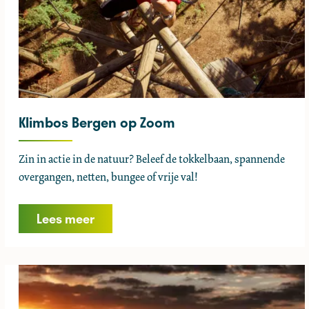
o
f
Klimbos Bergen op Zoom
K
Zin in actie in de natuur? Beleef de tokkelbaan, spannende
l
overgangen, netten, bungee of vrije val!
i
m
Lees meer
b
o
s
B
e