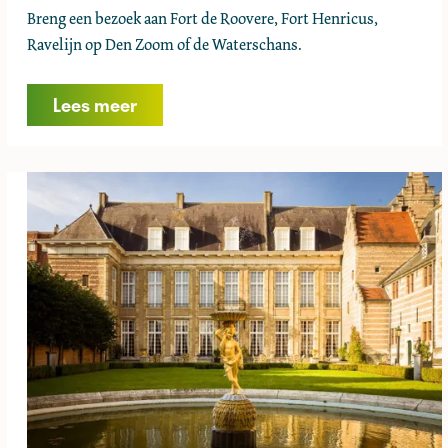
L
Breng een bezoek aan Fort de Roovere, Fort Henricus,
a
Ravelijn op Den Zoom of de Waterschans.
n
g
Lees meer
s
d
e
Z
u
i
d
e
r
w
a
t
e