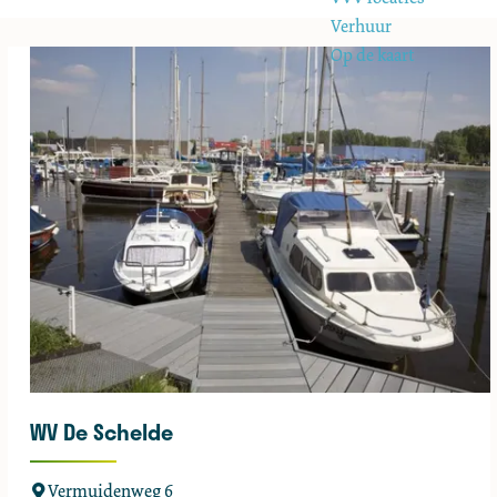
e
Verhuur
Op de kaart
WV De Schelde
W
Vermuidenweg 6