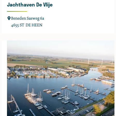
Jachthaven De Vlije
e
n
J
Beneden Sasweg 6a
p
a
4655 ST
DE HEEN
u
c
t
h
t
h
a
v
e
n
D
e
V
l
i