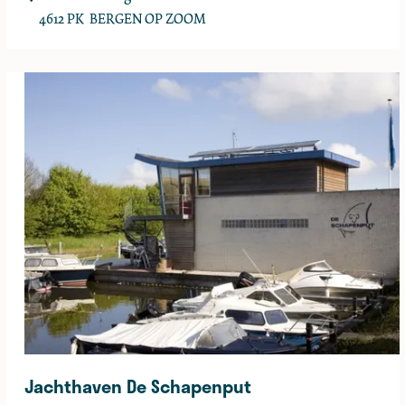
V
4612 PK
BERGEN OP ZOOM
D
e
S
c
h
e
l
d
e
Jachthaven De Schapenput