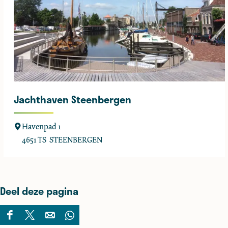
k
Jachthaven Steenbergen
J
Havenpad 1
a
4651 TS
STEENBERGEN
c
h
t
Deel deze pagina
h
a
v
D
D
D
D