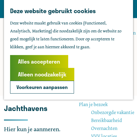
Tholen
Z
Deze website gebruikt cookies
M
o
Zien & doen
G
e
Deze website maakt gebruik van cookies (Functioneel,
e
Actief & sportief
a
n
Analytisch, Marketing) die noodzakelijk zijn om de website zo
k
Bezienswaardigheden
n
u
goed mogelijk te laten functioneren. Door op accepteren te
e
Kids
a
klikken, geef je aan hiermee akkoord te gaan.
n
Fietsen
a
Wandelen
r
Alles accepteren
Uitgaan
d
Water
Alleen noodzakelijk
e
Groepen
h
Voorkeuren aanpassen
o
Agenda
m
Plan je bezoek
Jachthavens
e
Onbezorgde vakantie
p
Bereikbaarheid
a
Overnachten
Hier kun je aanmeren.
g
VVV locaties