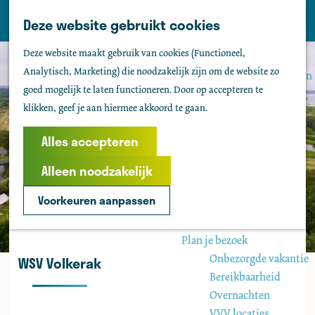
Tholen
Z
Deze website gebruikt cookies
M
o
Zien & doen
G
e
Deze website maakt gebruik van cookies (Functioneel,
e
Actief & sportief
a
n
Analytisch, Marketing) die noodzakelijk zijn om de website zo
k
Bezienswaardigheden
n
u
goed mogelijk te laten functioneren. Door op accepteren te
e
Kids
a
klikken, geef je aan hiermee akkoord te gaan.
n
Fietsen
a
Wandelen
r
Alles accepteren
Uitgaan
d
Water
Alleen noodzakelijk
e
Groepen
h
Voorkeuren aanpassen
o
Agenda
m
Plan je bezoek
e
Onbezorgde vakantie
WSV Volkerak
p
Bereikbaarheid
a
Overnachten
g
VVV locaties