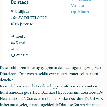
Contact
e
Verhuur
Vlietdijk 2a
Op de kaart
4671 SV
DINTELOORD
n
Plan je route
a
n
a
Route
a
n
r
E-mail
W
a
a
W
Bel
S
r
a
v
S
Website
V
W
r
a
V
V
S
W
n
V
Deze jachthaven is rustig gelegen in de prachtige omgeving van
o
V
S
W
o
Dinteloord. De haven beschikt over electra, water, toiletten en
l
V
V
S
l
douches.
k
o
V
V
k
Naast de haven is in het oude schipperscafé een restaurant en
e
l
o
V
e
huiskamercafé gevestigd. Daarnaast ligt op 20 minuten lopen De
r
k
l
o
r
Heen met Café ’t Goeleven en Pannenkoekenboerderij De Uitwijk.
a
e
k
l
a
In het naast gelegen natuurgebied de Dintelse Gorzen zijn mooie