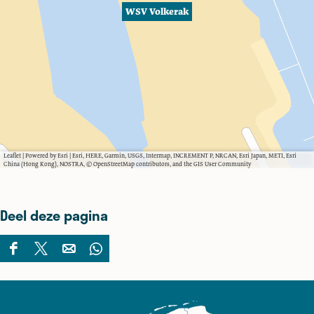
WSV Volkerak
Leaflet
|
Powered by Esri | Esri, HERE, Garmin, USGS, Intermap, INCREMENT P, NRCAN, Esri Japan, METI, Esri
China (Hong Kong), NOSTRA, © OpenStreetMap contributors, and the GIS User Community
Deel deze pagina
D
D
D
D
e
e
e
e
e
e
e
e
l
l
l
l