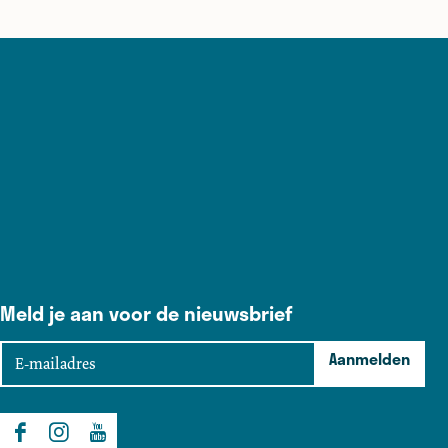
Meld je aan voor de nieuwsbrief
E
Aanmelden
-
m
a
F
I
Y