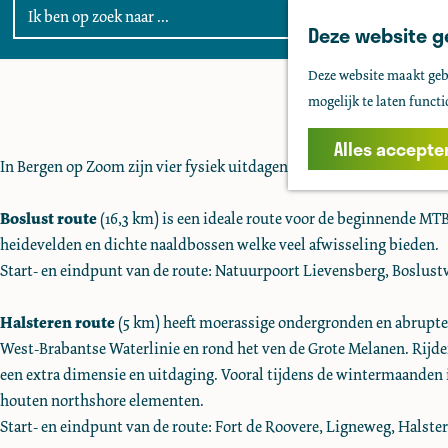
Deze website g
G
Deze website maakt gebr
a
mogelijk te laten functi
n
a
Alles accepte
In Bergen op Zoom zijn vier fysiek uitdagende mountainbike route
a
r
Boslust route
(16,3 km) is een ideale route voor de beginnende MTB-
d
heidevelden en dichte naaldbossen welke veel afwisseling bieden.
e
Start- en eindpunt van de route: Natuurpoort Lievensberg, Boslust
h
o
Halsteren route
(5 km) heeft moerassige ondergronden en abrupte 
m
West-Brabantse Waterlinie en rond het ven de Grote Melanen. Rijde
e
een extra dimensie en uitdaging. Vooral tijdens de wintermaanden is
p
houten northshore elementen.
a
Start- en eindpunt van de route: Fort de Roovere, Ligneweg, Halster
g