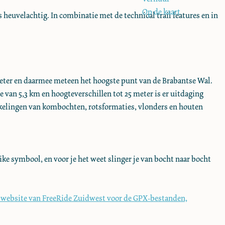
Op de kaart
heuvelachtig. In combinatie met de technical trail features en in
 meter en daarmee meteen het hoogste punt van de Brabantse Wal.
e van 5,3 km en hoogteverschillen tot 25 meter is er uitdaging
akelingen van kombochten, rotsformaties, vlonders en houten
ike symbool, en voor je het weet slinger je van bocht naar bocht
e website van FreeRide Zuidwest voor de GPX-bestanden,