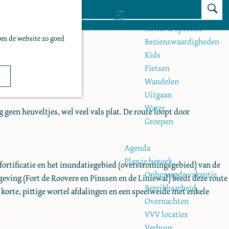
Z
Zien & doen
M
o
Actief & sportief
e
om de website zo goed
e
Bezienswaardigheden
n
k
Kids
u
e
Fietsen
n
Wandelen
Uitgaan
Water
 geen heuveltjes, wel veel vals plat. De route loopt door
Groepen
Agenda
Plan je bezoek
fortificatie en het inundatiegebied (overstromingsgebied) van de
Onbezorgde vakantie
eving (Fort de Roovere en Pinssen en de Liniewal) biedt deze route
Bereikbaarheid
 korte, pittige wortel afdalingen en een speelweide met enkele
Overnachten
VVV locaties
Verhuur