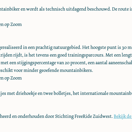
tainbiker en wordt als technisch uitdagend beschouwd. De route is 
gen op Zoom
 gerealiseerd in een prachtig natuurgebied. Het hoogste punt is 30
ijden rijdt, is het tevens een goed trainingsparcours. Met een lengt
 met een stijgingspercentage van 20 procent, een aantal aaneensch
 geschikt voor minder geoefende mountainbikers.
gen op Zoom
rdjes met driehoekje en twee bolletjes, het internationale mountainb
heerd en onderhouden door Stichting FreeRide Zuidwest.
Bekijk d