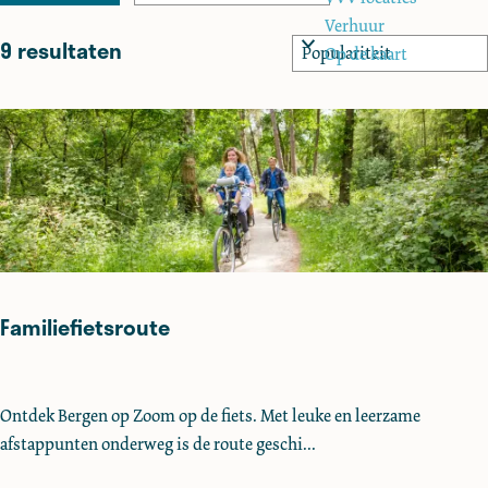
o
a
e
e
Verhuur
r
t
n
9 resultaten
S
Op de kaart
t
r
z
o
o
e
u
o
r
e
t
t
e
e
r
e
k
o
e
j
p
r
:
e
o
p
:
Familiefietsroute
F
Ontdek Bergen op Zoom op de fiets. Met leuke en leerzame
a
afstappunten onderweg is de route geschi...
m
i