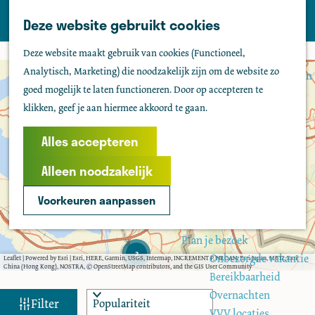
Tholen
Z
Deze website gebruikt cookies
M
o
Zien & doen
G
e
Deze website maakt gebruik van cookies (Functioneel,
e
Actief & sportief
a
P
n
Analytisch, Marketing) die noodzakelijk zijn om de website zo
k
Bezienswaardigheden
+
r
n
u
goed mogelijk te laten functioneren. Door op accepteren te
e
Kids
i
a
−
n
klikken, geef je aan hiermee akkoord te gaan.
n
Fietsen
2
a
s
C
Wandelen
l
r
r
Alles accepteren
a
Uitgaan
u
d
n
i
Water
Alleen noodzakelijk
d
e
j
r
Groepen
3
s
h
o
Voorkeuren aanpassen
l
u
o
a
t
Agenda
n
m
e
d
Plan je bezoek
e
s
2
Onbezorgde vakantie
Leaflet
|
Powered by Esri | Esri, HERE, Garmin, USGS, Intermap, INCREMENT P, NRCAN, Esri Japan, METI, Esri
e
p
China (Hong Kong), NOSTRA, © OpenStreetMap contributors, and the GIS User Community
K
Bereikbaarheid
a
r
Overnachten
W
S
g
e
Filter
VVV locaties
k