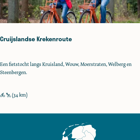
e
n
r
o
Cruijslandse Krekenroute
u
t
e
C
Een fietstocht langs Kruisland, Wouw, Moerstraten, Welberg en
r
Steenbergen.
u
i
j
(34 km)
s
l
a
n
d