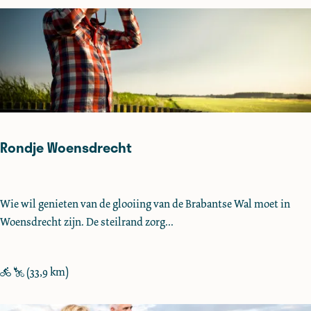
S
t
e
e
n
b
e
r
Rondje Woensdrecht
g
e
n
R
Wie wil genieten van de glooiing van de Brabantse Wal moet in
o
Woensdrecht zijn. De steilrand zorg...
n
d
j
(33,9 km)
e
W