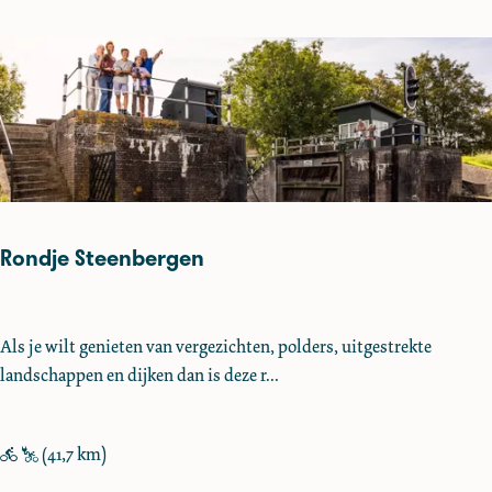
e
B
e
r
g
e
n
o
p
Rondje Steenbergen
Z
o
o
R
Als je wilt genieten van vergezichten, polders, uitgestrekte
m
o
landschappen en dijken dan is deze r...
n
d
j
(41,7 km)
e