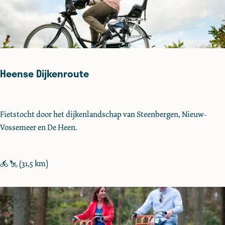
r
o
u
t
e
Heense Dijkenroute
H
Fietstocht door het dijkenlandschap van Steenbergen, Nieuw-
e
Vossemeer en De Heen.
e
n
s
(31,5 km)
e
D
i
j
k