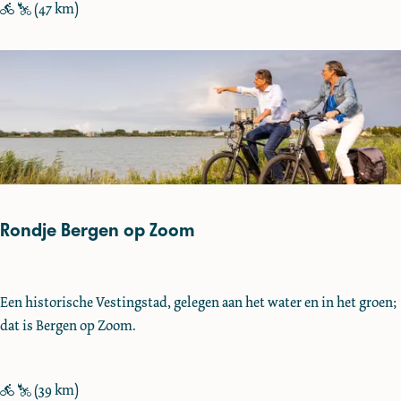
a
(47 km)
r
o
u
t
e
N
o
o
r
Rondje Bergen op Zoom
d
R
Een historische Vestingstad, gelegen aan het water en in het groen;
o
dat is Bergen op Zoom.
n
d
j
(39 km)