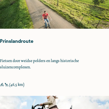
t
e
Z
u
i
d
Prinslandroute
P
Fietsen door weidse polders en langs historische
r
sluizencomplexen.
i
n
s
(46,5 km)
l
a
n
d