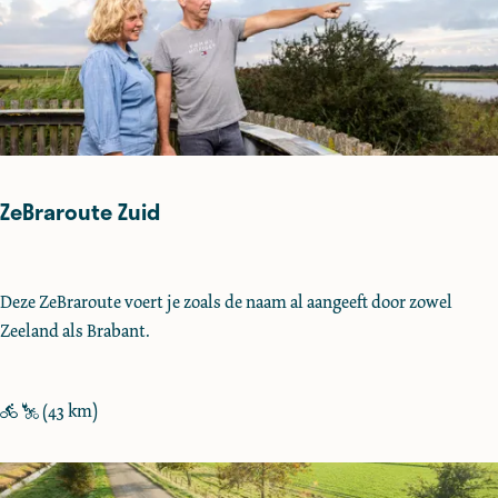
o
e
n
s
d
r
e
ZeBraroute Zuid
c
h
t
Z
Deze ZeBraroute voert je zoals de naam al aangeeft door zowel
e
Zeeland als Brabant.
B
r
a
(43 km)
r
o
u