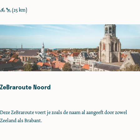
l
(25 km)
i
e
f
i
e
t
s
r
o
ZeBraroute Noord
u
t
e
Z
Deze ZeBraroute voert je zoals de naam al aangeeft door zowel
e
Zeeland als Brabant.
B
r