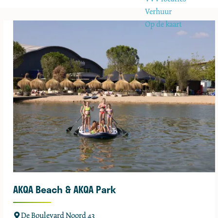
e
Verhuur
Op de kaart
AKQA Beach & AKQA Park
A
De Boulevard Noord 43