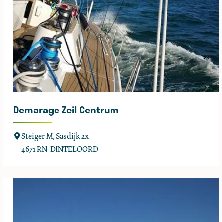
r
t
Demarage Zeil Centrum
D
Steiger M, Sasdijk 2x
e
4671 RN
DINTELOORD
m
a
r
a
g