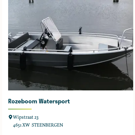
e
n
a
a
n
d
e
B
a
a
k
Rozeboom Watersport
R
Wipstraat 23
o
4651 XW
STEENBERGEN
z