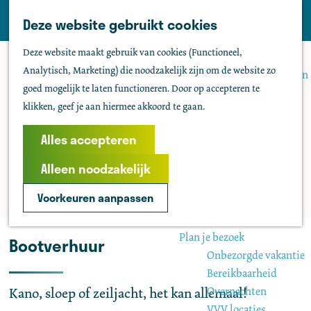
Tholen
Z
Deze website gebruikt cookies
M
o
Zien & doen
G
e
Deze website maakt gebruik van cookies (Functioneel,
e
Actief & sportief
a
n
Analytisch, Marketing) die noodzakelijk zijn om de website zo
k
Bezienswaardigheden
n
u
goed mogelijk te laten functioneren. Door op accepteren te
e
Kids
a
klikken, geef je aan hiermee akkoord te gaan.
n
Fietsen
a
Wandelen
r
Alles accepteren
Uitgaan
d
Water
Alleen noodzakelijk
e
Groepen
h
Voorkeuren aanpassen
o
Agenda
m
Plan je bezoek
Bootverhuur
e
Onbezorgde vakantie
p
Bereikbaarheid
a
Overnachten
Kano, sloep of zeiljacht, het kan allemaal!
g
VVV locaties