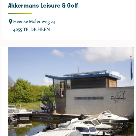
Akkermans Leisure & Golf
A
Heense Molenweg 23
k
4655 TB
DE HEEN
k
e
r
m
a
n
s
L
e
i
s
u
r