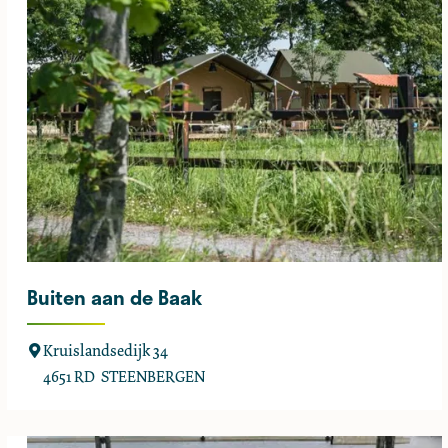
e
n
t
a
l
S
h
i
p
s
Buiten aan de Baak
B
Kruislandsedijk 34
u
4651 RD
STEENBERGEN
i
t