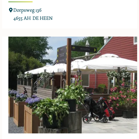
D
Dorpsweg 136
e
4655 AH
DE HEEN
U
i
t
w
i
j
k