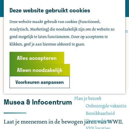
Tholen
Z
Deze website gebruikt cookies
M
o
Zien & doen
G
e
Deze website maakt gebruik van cookies (Functioneel,
e
Actief & sportief
a
n
Analytisch, Marketing) die noodzakelijk zijn om de website zo
k
Bezienswaardigheden
n
u
goed mogelijk te laten functioneren. Door op accepteren te
e
Kids
a
klikken, geef je aan hiermee akkoord te gaan.
n
Fietsen
a
Wandelen
r
Alles accepteren
Uitgaan
d
Water
Alleen noodzakelijk
e
Groepen
h
Voorkeuren aanpassen
o
Agenda
m
Plan je bezoek
Musea & Infocentrum
e
Onbezorgde vakantie
p
Bereikbaarheid
a
Overnachten
Laat je meenemen in de bewogen jaren van WWII.
g
VVV locaties