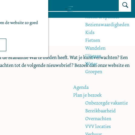
Z
Zien & doen
Brabantse Wal
M
o
Actief & sportief
e
om de website zo goed
e
Bezienswaardigheden
n
k
Kids
lding!
u
e
Fietsen
n
Wandelen
Uitgaan
t de Brabantse Wal te bieden heeft. Wat je kunt verwachten? Een
Water
 wachten tot de volgende nieuwsbrief? Bezoek dan onze website en
Groepen
Agenda
Plan je bezoek
Onbezorgde vakantie
Bereikbaarheid
Overnachten
VVV locaties
Verhuur