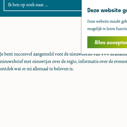
Deze website g
G
Deze website maakt gebr
a
mogelijk te laten functi
n
a
Alles accepte
a
Je bent succesvol aangemeld voor de nieuwsbrief van VVV Brabantse
r
nieuwsbrief met nieuwtjes over de regio, informatie over de evene
d
ontdek wat er nú allemaal te beleven is.
e
h
o
m
e
p
a
g