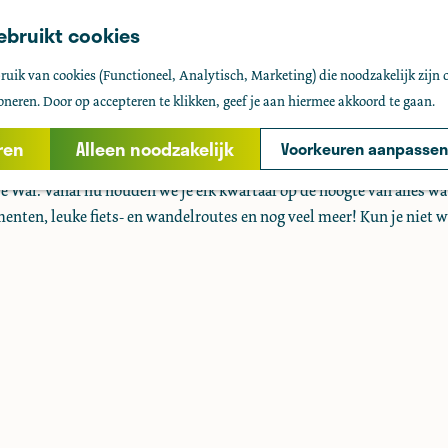
ebruikt cookies
Nieuwsbrief VVV 
uik van cookies (Functioneel, Analytisch, Marketing) die noodzakelijk zijn 
oneren. Door op accepteren te klikken, geef je aan hiermee akkoord te gaan.
Bedankt voor je aanme
ren
Alleen noodzakelijk
Voorkeuren aanpassen
 Wal. Vanaf nu houden we je elk kwartaal op de hoogte van alles wa
menten, leuke fiets- en wandelroutes en nog veel meer! Kun je niet