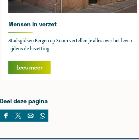
d
e
n
Mensen in verzet
M
Stadsgidsen Bergen op Zoom vertellen je alles over het leven
e
tijdens de bezetting.
n
s
Lees meer
e
n
i
n
Deel deze pagina
v
e
D
D
D
D
r
e
e
e
e
z
e
e
e
e
e