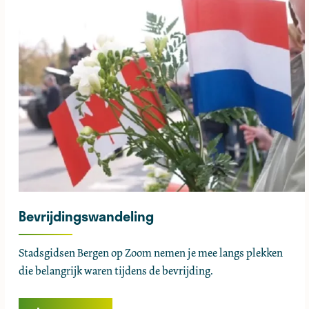
Bevrijdingswandeling
B
Stadsgidsen Bergen op Zoom nemen je mee langs plekken
e
die belangrijk waren tijdens de bevrijding.
v
r