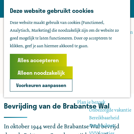
Tholen
Z
Deze website gebruikt cookies
M
o
Zien & doen
G
e
Deze website maakt gebruik van cookies (Functioneel,
e
Actief & sportief
a
n
Analytisch, Marketing) die noodzakelijk zijn om de website zo
k
Bezienswaardigheden
n
u
goed mogelijk te laten functioneren. Door op accepteren te
e
Kids
a
klikken, geef je aan hiermee akkoord te gaan.
n
Fietsen
a
Wandelen
r
Alles accepteren
Uitgaan
d
Water
Alleen noodzakelijk
e
Groepen
h
Voorkeuren aanpassen
o
Agenda
m
Plan je bezoek
Bevrijding van de Brabantse Wal
e
Onbezorgde vakantie
p
Bereikbaarheid
a
Overnachten
In oktober 1944 werd de Brabantse Wal bevrijd
g
VVV locaties