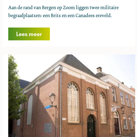
R
Aan de rand van Bergen op Zoom liggen twee militaire
o
begraafplaatsen: een Brits en een Canadees ereveld.
n
d
Lees meer
l
e
i
d
i
n
g
E
r
e
v
e
l