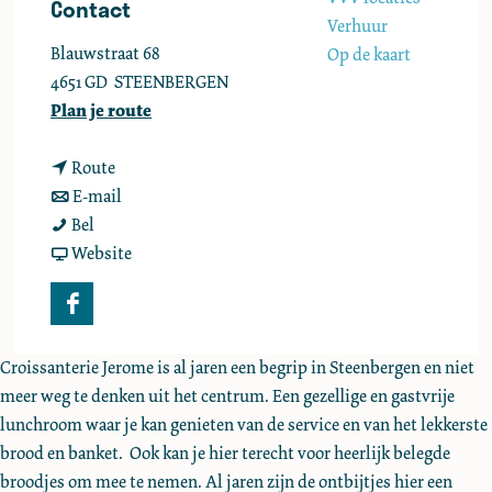
Contact
e
Verhuur
Blauwstraat 68
Op de kaart
4651 GD
STEENBERGEN
n
Plan je route
a
n
a
Route
a
n
r
E-mail
J
a
a
J
Bel
e
r
a
v
e
Website
r
J
r
a
r
o
e
J
n
o
F
m
r
e
J
m
a
e
o
r
e
e
Croissanterie Jerome is al jaren een begrip in Steenbergen en niet
c
m
o
r
meer weg te denken uit het centrum. Een gezellige en gastvrije
e
e
m
o
lunchroom waar je kan genieten van de service en van het lekkerste
b
e
m
brood en banket. Ook kan je hier terecht voor heerlijk belegde
o
e
broodjes om mee te nemen. Al jaren zijn de ontbijtjes hier een
o