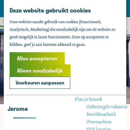
Tholen
Z
Deze website gebruikt cookies
M
o
Zien & doen
G
e
Deze website maakt gebruik van cookies (Functioneel,
e
Actief & sportief
a
n
Analytisch, Marketing) die noodzakelijk zijn om de website zo
k
Bezienswaardigheden
n
u
goed mogelijk te laten functioneren. Door op accepteren te
e
Kids
a
klikken, geef je aan hiermee akkoord te gaan.
n
Fietsen
a
Wandelen
r
Alles accepteren
Uitgaan
d
Water
Alleen noodzakelijk
e
Groepen
h
Voorkeuren aanpassen
o
Agenda
m
Plan je bezoek
e
Onbezorgde vakantie
Jerome
p
Bereikbaarheid
a
Overnachten
g
VVV locaties