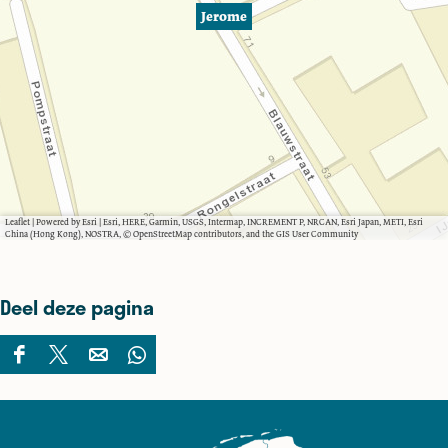
Jerome
Leaflet
|
Powered by Esri | Esri, HERE, Garmin, USGS, Intermap, INCREMENT P, NRCAN, Esri Japan, METI, Esri
China (Hong Kong), NOSTRA, © OpenStreetMap contributors, and the GIS User Community
Deel deze pagina
D
D
D
D
e
e
e
e
e
e
e
e
l
l
l
l