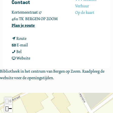
Contact
e
Verhuur
Kortemeestraat 17
Op de kaart
4611 TK
BERGEN OP ZOOM
n
Plan je route
a
n
a
Route
a
n
r
E-mail
B
a
a
B
Bel
i
r
a
v
i
Website
b
B
r
a
b
l
i
B
n
l
Bibliotheek in het centrum van Bergen op Zoom. Raadpleeg de
i
b
i
B
i
website voor de openingstijden.
o
l
b
i
o
t
i
l
b
t
h
o
i
l
h
+
e
t
o
i
e
−
e
h
t
o
e