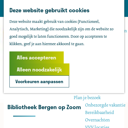
Tholen
Z
Deze website gebruikt cookies
M
o
Zien & doen
G
e
Deze website maakt gebruik van cookies (Functioneel,
e
Actief & sportief
a
n
Analytisch, Marketing) die noodzakelijk zijn om de website zo
k
Bezienswaardigheden
n
u
goed mogelijk te laten functioneren. Door op accepteren te
e
Kids
a
klikken, geef je aan hiermee akkoord te gaan.
n
Fietsen
a
Wandelen
r
Alles accepteren
Uitgaan
d
Water
Alleen noodzakelijk
e
Groepen
h
Voorkeuren aanpassen
o
Agenda
m
Plan je bezoek
e
Onbezorgde vakantie
Bibliotheek Bergen op Zoom
p
Bereikbaarheid
a
Overnachten
g
VVV locaties