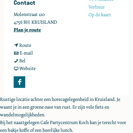
Contact
e
Verhuur
Molenstraat 120
Op de kaart
4756 BH
KRUISLAND
n
Plan je route
a
n
a
Route
a
n
r
E-mail
C
a
a
C
Bel
a
r
a
v
a
Website
m
C
r
a
m
p
a
C
n
p
F
e
m
a
C
e
a
r
p
m
a
r
Rustige locatie achter een horecagelegenheid in Kruisland. Je
c
p
e
p
m
p
waant je in een groene oase van rust. Er zijn vele fiets en
e
l
r
e
p
l
wandelmogelijkheden.
b
a
p
r
e
a
Bij het naastgelegen Cafe Partycentrum Koch kan je terecht voor
o
a
l
p
r
a
een bakje koffe of een heerlijke lunch.
o