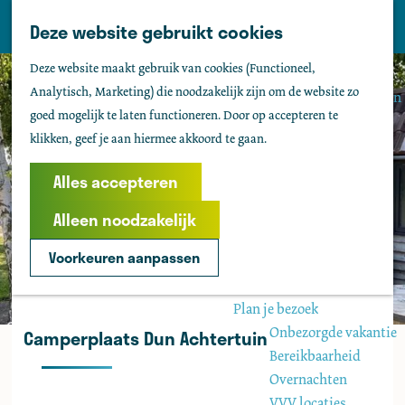
Tholen
Z
Deze website gebruikt cookies
M
o
Zien & doen
G
e
Deze website maakt gebruik van cookies (Functioneel,
e
Actief & sportief
a
n
Analytisch, Marketing) die noodzakelijk zijn om de website zo
k
Bezienswaardigheden
n
u
goed mogelijk te laten functioneren. Door op accepteren te
e
Kids
a
klikken, geef je aan hiermee akkoord te gaan.
n
Fietsen
a
Wandelen
r
Alles accepteren
Uitgaan
d
Water
Alleen noodzakelijk
e
Groepen
h
Voorkeuren aanpassen
o
Agenda
m
Plan je bezoek
e
Onbezorgde vakantie
Camperplaats Dun Achtertuin
p
Bereikbaarheid
a
Overnachten
g
VVV locaties