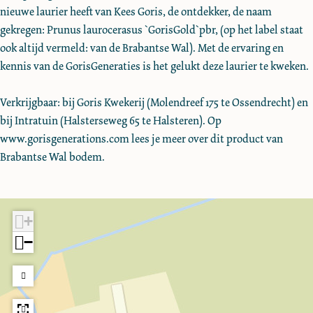
p
"
j
i
p
nieuwe laurier heeft van Kees Goris, de ontdekker, de naam
k
d
O
"
j
d
gekregen: Prunus laurocerasus `GorisGold`pbr, (op het label staat
K
e
p
O
"
e
ook altijd vermeld: van de Brabantse Wal). Met de ervaring en
w
B
d
p
O
B
kennis van de GorisGeneraties is het gelukt deze laurier te kweken.
e
r
e
d
p
r
k
a
B
e
d
a
Verkrijgbaar: bij Goris Kwekerij (Molendreef 175 te Ossendrecht) en
e
b
r
B
e
b
bij Intratuin (Halsterseweg 65 te Halsteren). Op
r
a
a
r
B
a
www.gorisgenerations.com lees je meer over dit product van
i
n
b
a
r
n
Brabantse Wal bodem.
j
t
a
b
a
t
"
s
n
a
b
s
O
e
t
n
a
e
p
+
W
s
t
n
W
d
−
a
e
s
t
a
e
l
W
e
s
l
B
"
a
W
e
"
r
l
a
W
a