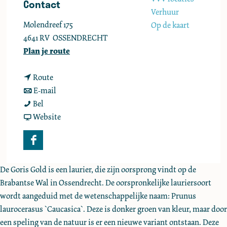
Contact
e
Verhuur
Molendreef 175
Op de kaart
4641 RV
OSSENDRECHT
n
Plan je route
a
n
a
Route
a
n
r
E-mail
K
a
a
K
Bel
w
r
a
v
w
Website
e
K
r
a
e
k
w
K
n
k
F
e
e
w
K
e
a
r
k
e
w
r
De Goris Gold is een laurier, die zijn oorsprong vindt op de
c
i
e
k
e
i
Brabantse Wal in Ossendrecht. De oorspronkelijke lauriersoort
e
j
r
e
k
j
wordt aangeduid met de wetenschappelijke naam: Prunus
b
"
i
r
e
"
laurocerasus `Caucasica`. Deze is donker groen van kleur, maar door
o
O
j
i
r
O
een speling van de natuur is er een nieuwe variant ontstaan. Deze
o