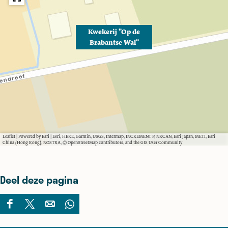
"
l
a
b
"
l
a
"
Kwekerij "Op de
n
Brabantse Wal"
t
s
e
W
a
l
"
Leaflet
|
Powered by Esri | Esri, HERE, Garmin, USGS, Intermap, INCREMENT P, NRCAN, Esri Japan, METI, Esri
China (Hong Kong), NOSTRA, © OpenStreetMap contributors, and the GIS User Community
Deel deze pagina
D
D
D
D
e
e
e
e