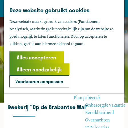
Tholen
Z
Deze website gebruikt cookies
M
o
Zien & doen
G
e
Deze website maakt gebruik van cookies (Functioneel,
e
Actief & sportief
a
n
Analytisch, Marketing) die noodzakelijk zijn om de website zo
k
Bezienswaardigheden
n
u
goed mogelijk te laten functioneren. Door op accepteren te
e
Kids
a
klikken, geef je aan hiermee akkoord te gaan.
n
Fietsen
a
Wandelen
r
Alles accepteren
Uitgaan
d
Water
Alleen noodzakelijk
e
Groepen
h
Voorkeuren aanpassen
o
Agenda
m
Plan je bezoek
e
Onbezorgde vakantie
Kwekerij "Op de Brabantse Wal"
p
Bereikbaarheid
a
Overnachten
g
VVV locaties