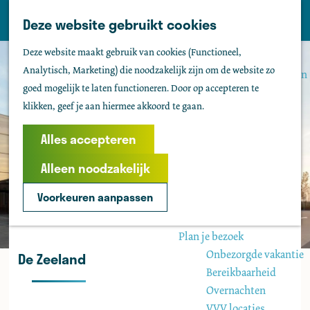
Tholen
Z
Deze website gebruikt cookies
M
o
Zien & doen
G
e
Deze website maakt gebruik van cookies (Functioneel,
e
Actief & sportief
a
n
Analytisch, Marketing) die noodzakelijk zijn om de website zo
k
Bezienswaardigheden
n
u
goed mogelijk te laten functioneren. Door op accepteren te
e
Kids
a
klikken, geef je aan hiermee akkoord te gaan.
n
Fietsen
a
Wandelen
r
Alles accepteren
Uitgaan
d
Water
Alleen noodzakelijk
e
Groepen
h
Voorkeuren aanpassen
o
Agenda
m
Plan je bezoek
e
Onbezorgde vakantie
De Zeeland
p
Bereikbaarheid
a
Overnachten
g
VVV locaties