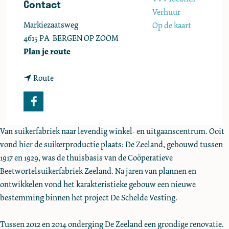
Contact
e
Verhuur
Markiezaatsweg
Op de kaart
4615 PA
BERGEN OP ZOOM
n
Plan je route
a
n
a
Route
a
r
a
D
F
r
e
a
D
Z
Van suikerfabriek naar levendig winkel- en uitgaanscentrum. Ooit
c
e
e
vond hier de suikerproductie plaats: De Zeeland, gebouwd tussen
e
Z
e
1917 en 1929, was de thuisbasis van de Coöperatieve
b
e
l
Beetwortelsuikerfabriek Zeeland. Na jaren van plannen en
o
e
a
ontwikkelen vond het karakteristieke gebouw een nieuwe
o
l
n
bestemming binnen het project De Schelde Vesting.
k
a
d
D
n
Tussen 2012 en 2014 onderging De Zeeland een grondige renovatie.
e