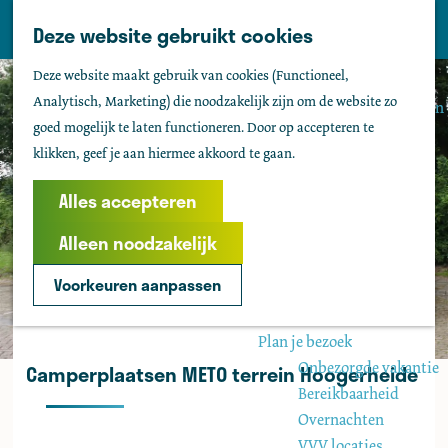
Tholen
Z
Deze website gebruikt cookies
M
o
Zien & doen
G
e
Deze website maakt gebruik van cookies (Functioneel,
e
Actief & sportief
a
n
Analytisch, Marketing) die noodzakelijk zijn om de website zo
k
Bezienswaardigheden
n
u
goed mogelijk te laten functioneren. Door op accepteren te
e
Kids
a
klikken, geef je aan hiermee akkoord te gaan.
n
Fietsen
a
Wandelen
r
Alles accepteren
Uitgaan
d
Water
Alleen noodzakelijk
e
Groepen
h
Voorkeuren aanpassen
o
Agenda
m
Plan je bezoek
e
Onbezorgde vakantie
Camperplaatsen METO terrein Hoogerheide
p
Bereikbaarheid
a
Overnachten
g
VVV locaties