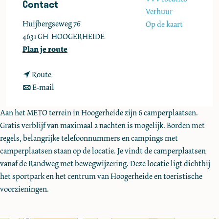
Contact
e
Verhuur
Huijbergseweg 76
Op de kaart
4631 GH
HOOGERHEIDE
n
Plan je route
a
n
a
Route
a
n
r
E-mail
a
a
C
r
a
a
Aan het METO terrein in Hoogerheide zijn 6 camperplaatsen.
C
r
m
Gratis verblijf van maximaal 2 nachten is mogelijk. Borden met
a
C
p
regels, belangrijke telefoonnummers en campings met
m
a
e
camperplaatsen staan op de locatie. Je vindt de camperplaatsen
p
m
r
vanaf de Randweg met bewegwijzering. Deze locatie ligt dichtbij
e
p
p
het sportpark en het centrum van Hoogerheide en toeristische
r
e
l
voorzieningen.
p
r
a
l
p
a