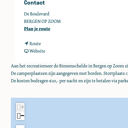
Contact
e
De Boulevard
BERGEN OP ZOOM
n
Plan je route
a
n
a
Route
a
v
r
Website
a
a
C
r
n
a
Aan het recreatiemeer de Binnenschelde in Bergen op Zoom zi
C
C
m
De camperplaatsen zijn aangegeven met borden. Stortplaats ch
a
a
p
De kosten bedragen €10,- per nacht en zijn te betalen via park
m
m
e
p
p
r
e
e
p
+
r
r
l
−
p
p
a
l
l
a