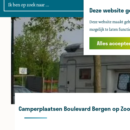
Deze website g
G
Deze website maakt gebr
a
mogelijk te laten functi
n
a
Alles accepte
a
r
d
e
h
o
m
e
Camperplaatsen Boulevard Bergen op Zo
p
a
g