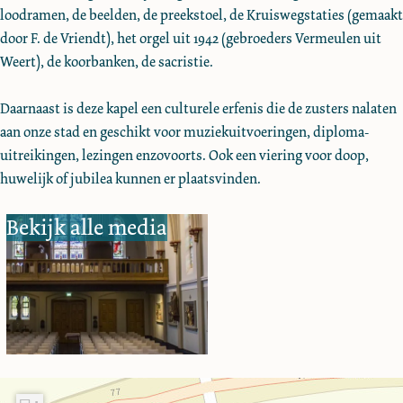
i
a
h
t
i
loodramen, de beelden, de preekstoel, de Kruiswegstaties (gemaakt
n
r
a
h
n
door F. de Vriendt), het orgel uit 1942 (gebroeders Vermeulen uit
a
i
r
a
a
Weert), de koorbanken, de sacristie.
k
n
i
r
k
a
a
n
i
a
Daarnaast is deze kapel een culturele erfenis die de zusters nalaten
p
k
a
n
p
aan onze stad en geschikt voor muziekuitvoeringen, diploma-
e
a
k
a
e
uitreikingen, lezingen enzovoorts. Ook een viering voor doop,
l
p
a
k
l
huwelijk of jubilea kunnen er plaatsvinden.
e
p
a
Bekijk alle media
l
e
p
l
e
l