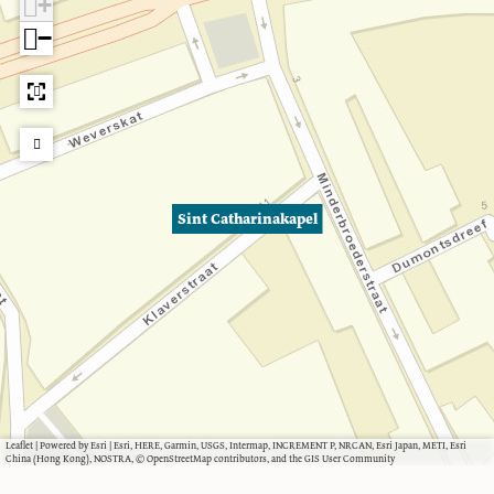
+
−
Sint Catharinakapel
Leaflet
|
Powered by Esri | Esri, HERE, Garmin, USGS, Intermap, INCREMENT P, NRCAN, Esri Japan, METI, Esri
China (Hong Kong), NOSTRA, © OpenStreetMap contributors, and the GIS User Community