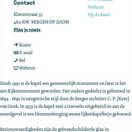
Contact
e
Verhuur
Klaverstraat 35
Op de kaart
4611 RW
BERGEN OP ZOOM
n
Plan je route
a
n
a
Route
a
n
r
E-mail
S
a
a
S
Bel
i
r
a
v
i
Website
n
S
r
a
n
t
i
S
n
t
Sinds 1991 is de kapel een gemeentelijk monument en later is het
C
n
i
S
C
een Rijksmonument geworden. Het oudste gedeelte is gebouwd in
a
t
n
i
a
1894 - 1895 in neogotische stijl door de Bergse architect C. P. (Kees)
t
C
t
n
t
van Genk. In 1933 is de kapel met 2 traveeën uitgebreid en aan de
h
a
C
t
h
noordgevel is een bloemenberging annex lijkenkapelletje gebouwd.
a
t
a
C
a
r
h
t
a
r
Bezienswaardigheden zijn de gebrandschilderde glas in