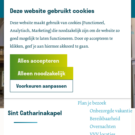
Tholen
Z
Deze website gebruikt cookies
M
o
Zien & doen
G
e
Deze website maakt gebruik van cookies (Functioneel,
e
Actief & sportief
a
n
Analytisch, Marketing) die noodzakelijk zijn om de website zo
k
Bezienswaardigheden
n
u
goed mogelijk te laten functioneren. Door op accepteren te
e
Kids
a
klikken, geef je aan hiermee akkoord te gaan.
n
Fietsen
a
Wandelen
r
Alles accepteren
Uitgaan
d
Water
Alleen noodzakelijk
e
Groepen
h
Voorkeuren aanpassen
o
Agenda
m
Plan je bezoek
e
Onbezorgde vakantie
Sint Catharinakapel
p
Bereikbaarheid
a
Overnachten
g
VVV locaties