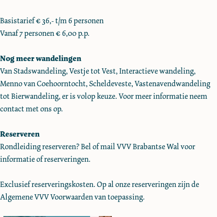
o
g
n
o
W
o
d
g
o
Basistarief € 36,- t/m 6 personen
a
r
o
d
r
Vanaf 7 personen € 6,00 p.p.
n
h
o
o
h
d
e
r
o
e
Nog meer wandelingen
e
t
h
r
t
Van Stadswandeling, Vestje tot Vest, Interactieve wandeling,
l
H
e
h
H
Menno van Coehoorntocht, Scheldeveste, Vastenavendwandeling
i
a
t
e
a
tot Bierwandeling, er is volop keuze. Voor meer informatie neem
n
v
H
t
v
contact met ons op.
g
e
a
H
e
d
n
v
a
n
Reserveren
o
k
e
v
k
Rondleiding reserveren? Bel of mail VVV Brabantse Wal voor
o
w
n
e
w
informatie of reserveringen.
r
a
k
n
a
h
r
w
k
r
Exclusief reserveringskosten. Op al onze reserveringen zijn de
e
t
a
w
t
Algemene VVV Voorwaarden van toepassing.
t
i
r
a
i
H