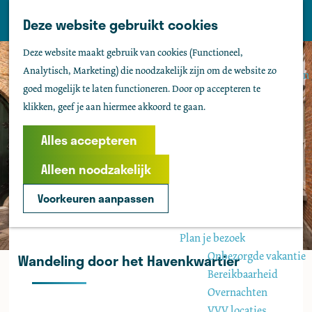
Tholen
Z
Deze website gebruikt cookies
M
o
Zien & doen
G
e
Deze website maakt gebruik van cookies (Functioneel,
e
Actief & sportief
a
n
Analytisch, Marketing) die noodzakelijk zijn om de website zo
k
Bezienswaardigheden
n
u
goed mogelijk te laten functioneren. Door op accepteren te
e
Kids
a
klikken, geef je aan hiermee akkoord te gaan.
n
Fietsen
a
Wandelen
r
Alles accepteren
Uitgaan
d
Water
Alleen noodzakelijk
e
Groepen
h
Voorkeuren aanpassen
o
Agenda
m
Plan je bezoek
e
Onbezorgde vakantie
Wandeling door het Havenkwartier
p
Bereikbaarheid
a
Overnachten
g
VVV locaties