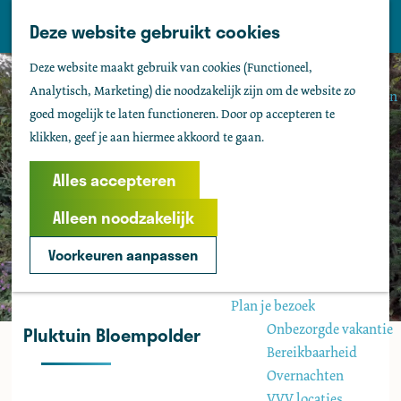
Tholen
Z
Deze website gebruikt cookies
M
o
Zien & doen
G
e
Deze website maakt gebruik van cookies (Functioneel,
e
Actief & sportief
a
n
Analytisch, Marketing) die noodzakelijk zijn om de website zo
k
Bezienswaardigheden
n
u
goed mogelijk te laten functioneren. Door op accepteren te
e
Kids
a
klikken, geef je aan hiermee akkoord te gaan.
n
Fietsen
a
Wandelen
r
Alles accepteren
Uitgaan
d
Water
Alleen noodzakelijk
e
Groepen
h
Voorkeuren aanpassen
o
Agenda
m
Plan je bezoek
e
Onbezorgde vakantie
Pluktuin Bloempolder
p
Bereikbaarheid
a
Overnachten
g
VVV locaties