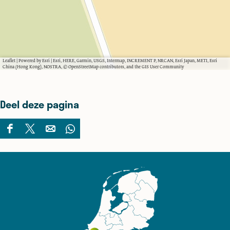
Leaflet
|
Powered by Esri | Esri, HERE, Garmin, USGS, Intermap, INCREMENT P, NRCAN, Esri Japan, METI, Esri
China (Hong Kong), NOSTRA, © OpenStreetMap contributors, and the GIS User Community
Deel deze pagina
D
D
D
D
e
e
e
e
e
e
e
e
l
l
l
l
d
d
d
d
e
e
e
e
z
z
z
z
e
e
e
e