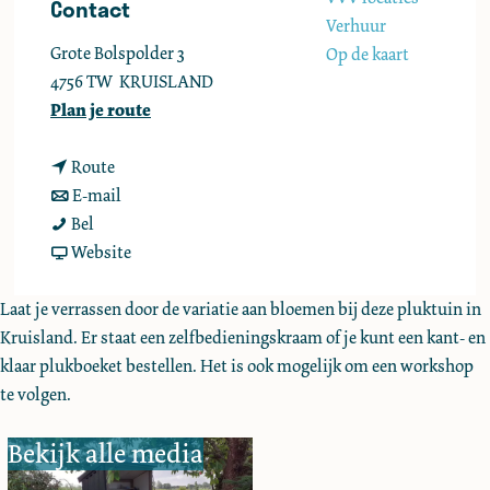
Contact
e
Verhuur
Grote Bolspolder 3
Op de kaart
4756 TW
KRUISLAND
n
Plan je route
a
n
a
Route
a
n
r
E-mail
P
a
a
P
Bel
l
r
a
v
l
Website
u
P
r
a
u
k
l
P
n
k
Laat je verrassen door de variatie aan bloemen bij deze pluktuin in
t
u
l
P
t
Kruisland. Er staat een zelfbedieningskraam of je kunt een kant- en
u
k
u
l
u
klaar plukboeket bestellen. Het is ook mogelijk om een workshop
i
t
k
u
i
te volgen.
n
u
t
k
n
Bekijk alle media
B
i
u
t
B
l
n
i
u
l