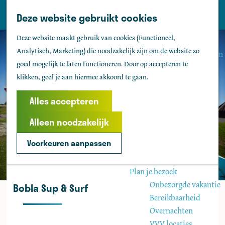
Tholen
Z
Deze website gebruikt cookies
M
o
Zien & doen
G
e
Deze website maakt gebruik van cookies (Functioneel,
e
Actief & sportief
a
n
Analytisch, Marketing) die noodzakelijk zijn om de website zo
k
Bezienswaardigheden
n
u
goed mogelijk te laten functioneren. Door op accepteren te
e
Kids
a
klikken, geef je aan hiermee akkoord te gaan.
n
Fietsen
a
Wandelen
r
Alles accepteren
Uitgaan
d
Water
Alleen noodzakelijk
e
Groepen
h
Voorkeuren aanpassen
o
Agenda
m
Plan je bezoek
e
Onbezorgde vakantie
Bobla Sup & Surf
p
Bereikbaarheid
a
Overnachten
g
VVV locaties