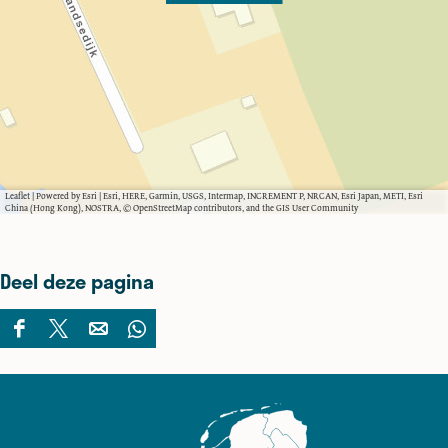
Leaflet
|
Powered by Esri | Esri, HERE, Garmin, USGS, Intermap, INCREMENT P, NRCAN, Esri Japan, METI, Esri
China (Hong Kong), NOSTRA, © OpenStreetMap contributors, and the GIS User Community
Deel deze pagina
D
D
D
D
e
e
e
e
e
e
e
e
l
l
l
l
d
d
d
d