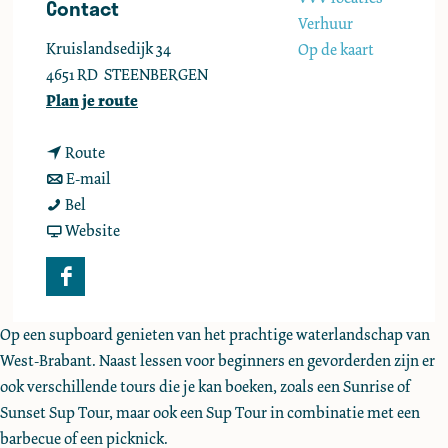
Contact
e
Verhuur
Kruislandsedijk 34
Op de kaart
4651 RD
STEENBERGEN
n
Plan je route
a
n
a
Route
a
n
r
E-mail
B
a
a
B
Bel
o
r
a
v
o
Website
b
B
r
a
b
l
o
B
n
l
F
a
b
o
B
a
a
S
l
b
o
S
Op een supboard genieten van het prachtige waterlandschap van
c
u
a
l
b
u
West-Brabant. Naast lessen voor beginners en gevorderden zijn er
e
p
S
a
l
p
ook verschillende tours die je kan boeken, zoals een Sunrise of
b
&
u
S
a
&
Sunset Sup Tour, maar ook een Sup Tour in combinatie met een
o
S
p
u
S
S
barbecue of een picknick.
o