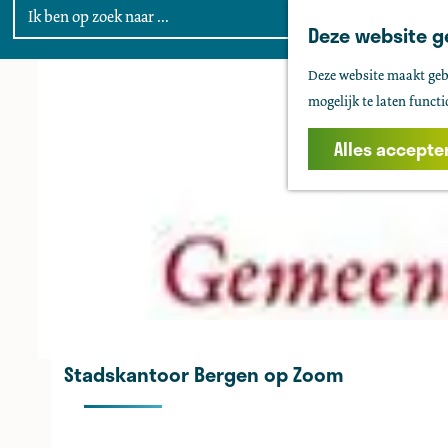
Deze website g
G
Deze website maakt gebr
a
mogelijk te laten functi
n
a
Alles accepte
a
r
d
e
h
o
m
e
Stadskantoor Bergen op Zoom
p
a
g