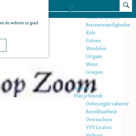
Z
Zien & doen
M
o
Actief & sportief
e
om de website zo goed
e
Bezienswaardigheden
n
k
Kids
u
e
Fietsen
n
Wandelen
Uitgaan
Water
Groepen
Agenda
Plan je bezoek
Onbezorgde vakantie
Bereikbaarheid
Overnachten
VVV locaties
Verhuur