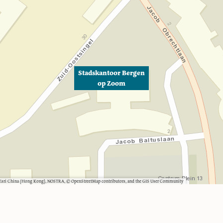
Stadskantoor Bergen
op Zoom
, Esri China (Hong Kong), NOSTRA, © OpenStreetMap contributors, and the GIS User Community