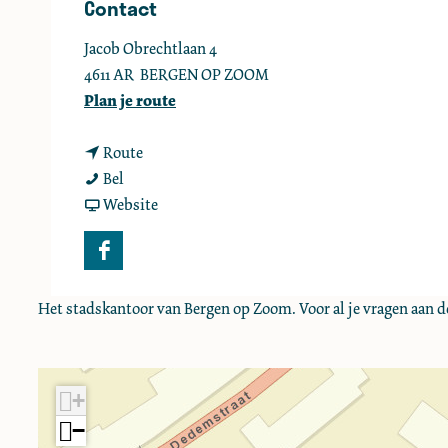
Contact
e
Jacob Obrechtlaan 4
4611 AR
BERGEN OP ZOOM
n
Plan je route
a
n
a
Route
S
a
r
Bel
t
a
v
S
Website
a
r
a
t
d
S
n
a
F
s
t
S
d
a
k
a
t
s
Het stadskantoor van Bergen op Zoom. Voor al je vragen aan d
c
a
d
a
k
e
n
s
d
a
b
t
k
s
n
o
+
o
a
k
t
o
−
o
n
a
o
k