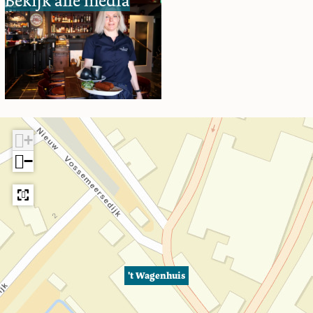
Bekijk alle media
+
−
't Wagenhuis