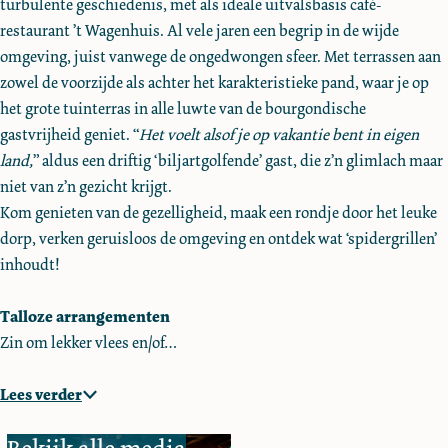
turbulente geschiedenis, met als ideale uitvalsbasis café-
s
u
h
n
s
k
restaurant ’t Wagenhuis. Al vele jaren een begrip in de wijde
i
u
h
'
omgeving, juist vanwege de ongedwongen sfeer. Met terrassen aan
s
i
u
t
zowel de voorzijde als achter het karakteristieke pand, waar je op
s
i
W
het grote tuinterras in alle luwte van de bourgondische
s
a
gastvrijheid geniet. “
Het voelt alsof je op vakantie bent in eigen
g
land,
” aldus een driftig ‘biljartgolfende’ gast, die z’n glimlach maar
e
niet van z’n gezicht krijgt.
n
Kom genieten van de gezelligheid, maak een rondje door het leuke
h
dorp, verken geruisloos de omgeving en ontdek wat ‘spidergrillen’
u
inhoudt!
i
s
Talloze arrangementen
Zin om lekker vlees en/of…
Lees verder