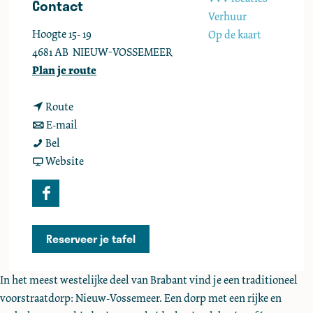
Contact
e
Verhuur
Hoogte 15- 19
Op de kaart
4681 AB
NIEUW-VOSSEMEER
n
Plan je route
a
n
a
Route
a
n
r
E-mail
'
a
a
'
Bel
t
r
a
v
t
Website
W
'
r
a
W
a
t
'
n
a
F
g
W
t
'
g
a
e
a
W
t
e
c
Reserveer je tafel
n
g
a
W
n
e
h
e
g
a
h
b
In het meest westelijke deel van Brabant vind je een traditioneel
u
n
e
g
u
o
voorstraatdorp: Nieuw-Vossemeer. Een dorp met een rijke en
i
h
n
e
i
o