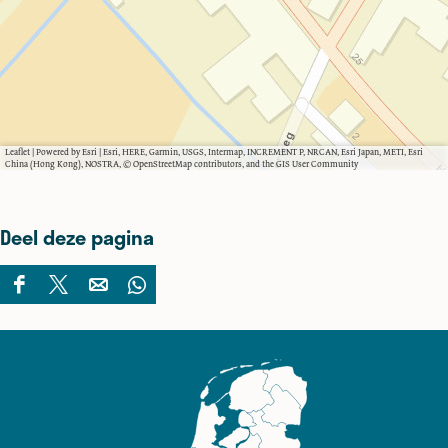
Leaflet
|
Powered by Esri | Esri, HERE, Garmin, USGS, Intermap, INCREMENT P, NRCAN, Esri Japan, METI, Esri
China (Hong Kong), NOSTRA, © OpenStreetMap contributors, and the GIS User Community
Deel deze pagina
D
D
D
D
e
e
e
e
e
e
e
e
l
l
l
l
d
d
d
d
e
e
e
e