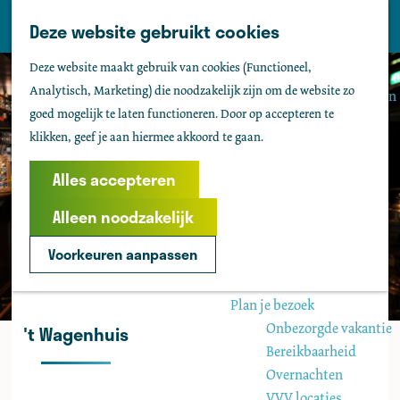
Tholen
Z
Deze website gebruikt cookies
M
o
Zien & doen
G
e
Deze website maakt gebruik van cookies (Functioneel,
e
Actief & sportief
a
n
Analytisch, Marketing) die noodzakelijk zijn om de website zo
k
Bezienswaardigheden
n
u
goed mogelijk te laten functioneren. Door op accepteren te
e
Kids
a
klikken, geef je aan hiermee akkoord te gaan.
n
Fietsen
a
Wandelen
r
Alles accepteren
Uitgaan
d
Water
Alleen noodzakelijk
e
Groepen
h
Voorkeuren aanpassen
o
Agenda
m
Plan je bezoek
e
Onbezorgde vakantie
't Wagenhuis
p
Bereikbaarheid
a
Overnachten
g
VVV locaties