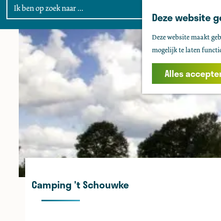
Deze website g
G
Deze website maakt gebr
a
mogelijk te laten functi
n
a
Alles accepte
a
r
d
e
h
o
m
e
Camping 't Schouwke
p
a
g