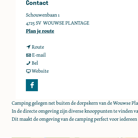
Contact
e
Schouwenbaan 1
4725 SV
WOUWSE PLANTAGE
n
Plan je route
a
n
a
Route
a
n
r
E-mail
C
a
a
C
Bel
a
r
a
v
a
Website
m
C
r
a
m
p
a
C
n
p
F
i
m
a
C
i
a
n
p
m
a
n
Camping gelegen net buiten de dorpskern van de Wouwse Plan
c
g
i
p
m
g
In de directe omgeving zijn diverse knooppunten te vinden va
e
'
n
i
p
'
Dit maakt de omgeving van de camping perfect voor iedereen d
b
t
g
n
i
t
o
S
'
g
n
S
o