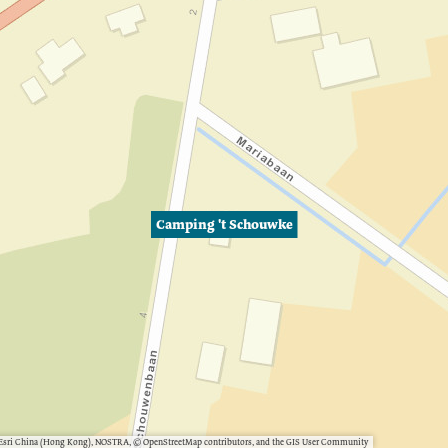
Camping 't Schouwke
, Esri China (Hong Kong), NOSTRA, © OpenStreetMap contributors, and the GIS User Community