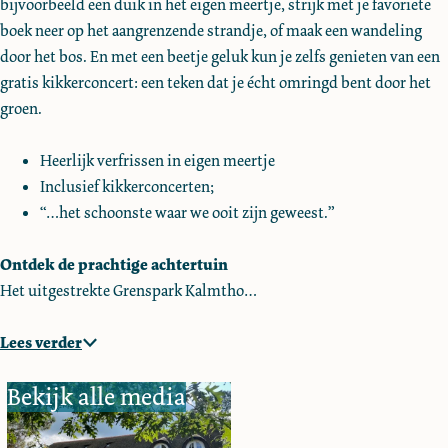
bijvoorbeeld een duik in het eigen meertje, strijk met je favoriete
d
o
g
d
d
boek neer op het aangrenzende strandje, of maak een wandeling
K
e
o
g
K
door het bos. En met een beetje geluk kun je zelfs genieten van een
o
d
e
o
o
gratis kikkerconcert: een teken dat je écht omringd bent door het
r
K
d
e
r
groen.
t
o
K
d
t
e
r
o
K
e
Heerlijk verfrissen in eigen meertje
n
t
r
o
n
Inclusief kikkerconcerten;
h
e
t
r
h
“…het schoonste waar we ooit zijn geweest.”
o
n
e
t
o
e
h
n
e
e
Ontdek de prachtige achtertuin
f
o
h
n
f
Het uitgestrekte Grenspark Kalmtho…
f
e
o
h
f
f
e
o
Lees verder
f
f
e
f
f
Bekijk alle media
f