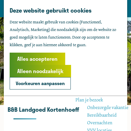
Tholen
Z
Deze website gebruikt cookies
M
o
Zien & doen
G
e
Deze website maakt gebruik van cookies (Functioneel,
e
Actief & sportief
a
n
Analytisch, Marketing) die noodzakelijk zijn om de website zo
k
Bezienswaardigheden
n
u
goed mogelijk te laten functioneren. Door op accepteren te
e
Kids
a
klikken, geef je aan hiermee akkoord te gaan.
n
Fietsen
a
Wandelen
r
Alles accepteren
Uitgaan
d
Water
Alleen noodzakelijk
e
Groepen
h
Voorkeuren aanpassen
o
Agenda
m
Plan je bezoek
e
Onbezorgde vakantie
B&B Landgoed Kortenhoeff
p
Bereikbaarheid
a
Overnachten
g
VVV locaties