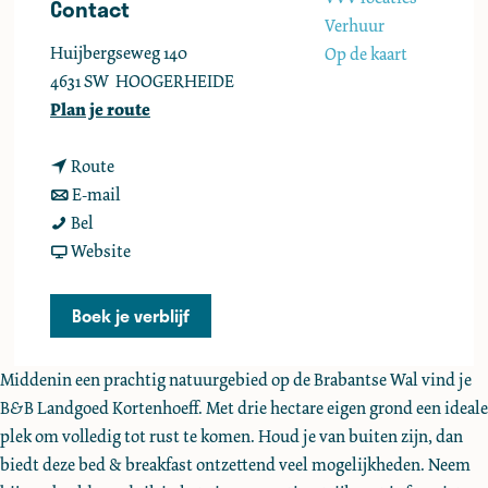
Contact
e
Verhuur
Huijbergseweg 140
Op de kaart
4631 SW
HOOGERHEIDE
n
Plan je route
a
n
a
Route
a
n
r
E-mail
B
a
a
B
Bel
&
r
a
v
&
Website
B
B
r
a
B
L
&
B
n
L
Boek je verblijf
a
B
&
B
a
n
L
B
&
n
Middenin een prachtig natuurgebied op de Brabantse Wal vind je
d
a
L
B
d
B&B Landgoed Kortenhoeff. Met drie hectare eigen grond een ideale
g
n
a
L
g
plek om volledig tot rust te komen. Houd je van buiten zijn, dan
o
d
n
a
o
biedt deze bed & breakfast ontzettend veel mogelijkheden. Neem
e
g
d
n
e