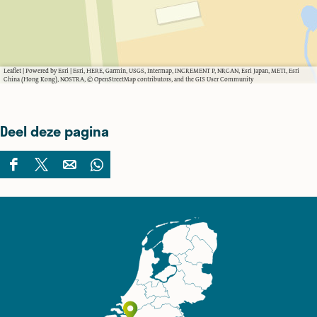
Leaflet
|
Powered by Esri | Esri, HERE, Garmin, USGS, Intermap, INCREMENT P, NRCAN, Esri Japan, METI, Esri
China (Hong Kong), NOSTRA, © OpenStreetMap contributors, and the GIS User Community
Deel deze pagina
D
D
D
D
e
e
e
e
e
e
e
e
l
l
l
l
d
d
d
d
e
e
e
e
z
z
z
z
e
e
e
e