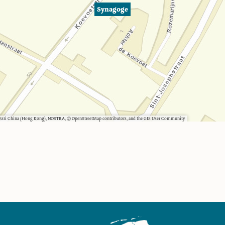
Synagoge
, Esri China (Hong Kong), NOSTRA, © OpenStreetMap contributors, and the GIS User Community