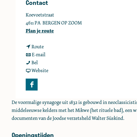
Contact
e
Koevoetstraat
4611 PA
BERGEN OP ZOOM
n
Plan je route
a
n
a
Route
a
n
r
E-mail
S
a
a
S
Bel
y
r
a
v
y
Website
n
S
r
a
n
a
y
S
n
a
F
g
n
y
S
g
a
o
a
n
y
o
De voormalige synagoge uit 1832 is gebouwd in neoclassicistis
c
g
g
a
n
g
middeleeuwse kelders met het Mikwe (het rituele bad), een wa
e
e
o
g
a
e
documenten van de Joodse verzetsheld Walter Süskind.
b
g
o
g
o
Openingstijden
e
g
o
o