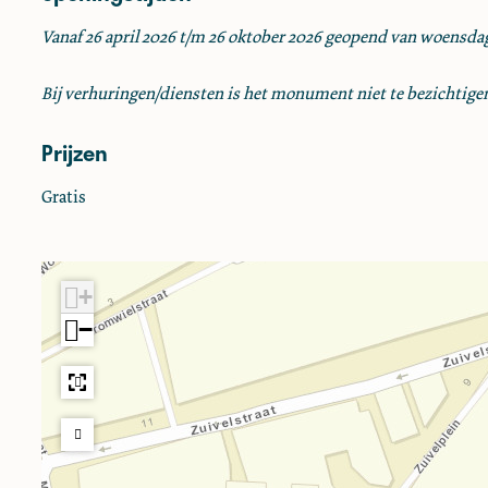
e
g
k
Vanaf 26 april 2026 t/m 26 oktober 2026 geopend van woensdag
e
S
y
Bij verhuringen/diensten is het monument niet te bezichtige
n
a
Prijzen
g
o
Gratis
g
e
+
−