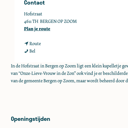
Contact
e
Hofstraat
4611 TH
BERGEN OP ZOOM
n
Plan je route
a
n
a
Route
M
a
r
Bel
a
a
M
r
r
a
In de Hofstraat in Bergen op Zoom ligt een klein kapelletje 
i
M
r
van “Onze-Lieve-Vrouw in de Zon” ook vind je er beschilderde 
a
a
i
van de gemeente Bergen op Zoom, maar wordt beheerd door d
k
r
a
a
i
k
p
a
a
e
k
p
Openingstijden
l
a
e
p
l