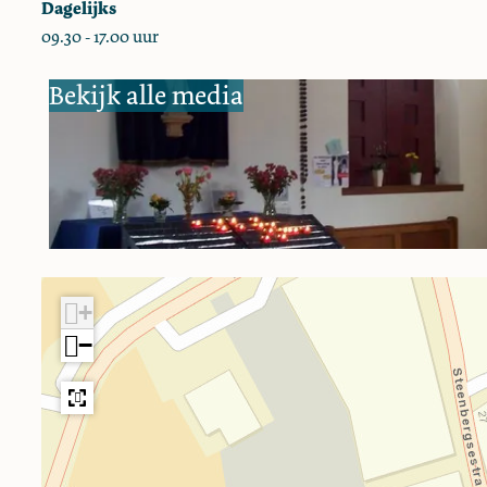
Dagelijks
e
09.30 - 17.00 uur
l
Bekijk alle media
+
−