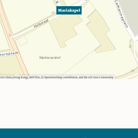
Mariakapel
, Esri China (Hong Kong), NOSTRA, © OpenStreetMap contributors, and the GIS User Community