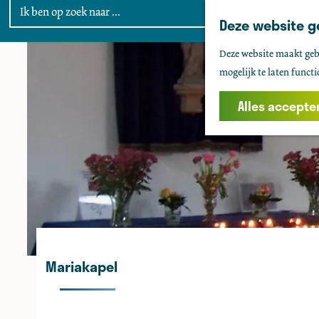
Deze website g
G
Deze website maakt gebr
a
mogelijk te laten functi
n
a
Alles accepte
a
r
d
e
h
o
m
e
Mariakapel
p
a
g