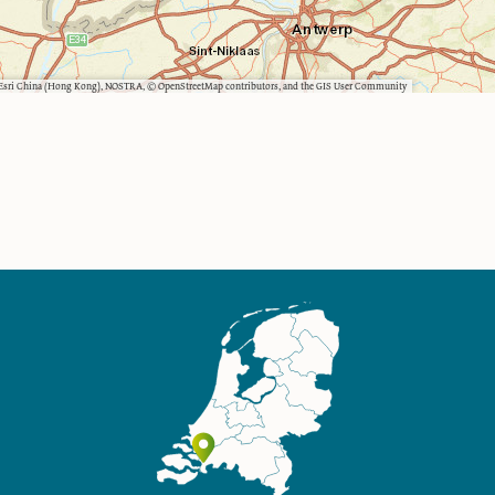
, Esri China (Hong Kong), NOSTRA, © OpenStreetMap contributors, and the GIS User Community