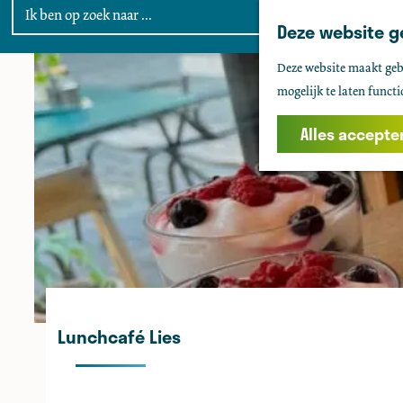
Deze website g
G
Deze website maakt gebr
a
mogelijk te laten functi
n
a
Alles accepte
a
r
d
e
h
o
m
e
Lunchcafé Lies
p
a
g