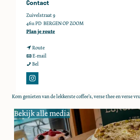
Contact
e
Zuivelstraat 9
4611 PD
BERGEN OP ZOOM
n
Plan je route
a
n
a
Route
a
n
r
E-mail
L
a
a
L
Bel
u
r
a
u
n
L
r
n
I
c
u
L
c
n
h
n
u
h
Kom genieten van de lekkerste coffee’s, verse thee en verse v
s
c
c
n
c
t
Bekijk alle media
a
h
c
a
a
f
c
h
f
g
é
a
c
é
r
L
f
a
L
a