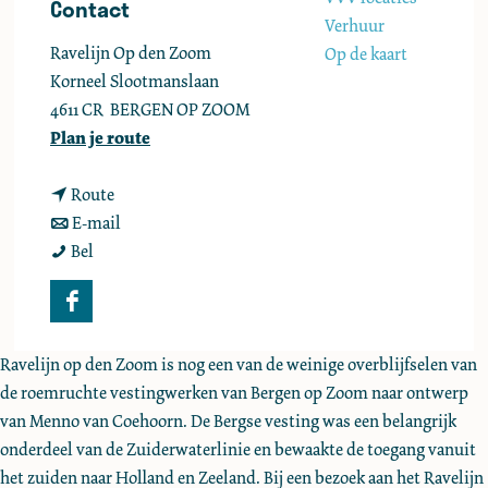
Contact
e
Verhuur
Ravelijn Op den Zoom
Op de kaart
Korneel Slootmanslaan
4611 CR
BERGEN OP ZOOM
n
Plan je route
a
n
a
Route
a
n
r
E-mail
R
a
a
R
Bel
o
r
a
o
n
R
r
n
F
d
o
R
d
a
l
n
o
l
Ravelijn op den Zoom is nog een van de weinige overblijfselen van
c
e
d
n
e
de roemruchte vestingwerken van Bergen op Zoom naar ontwerp
e
i
l
d
i
van Menno van Coehoorn. De Bergse vesting was een belangrijk
b
d
e
l
d
onderdeel van de Zuiderwaterlinie en bewaakte de toegang vanuit
o
i
i
e
i
het zuiden naar Holland en Zeeland. Bij een bezoek aan het Ravelijn
o