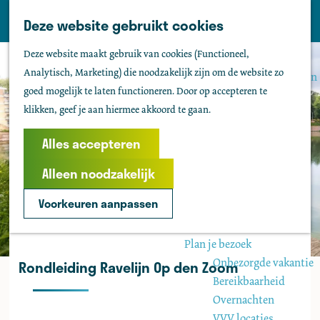
Tholen
Z
Deze website gebruikt cookies
M
o
Zien & doen
G
e
Deze website maakt gebruik van cookies (Functioneel,
e
Actief & sportief
a
n
Analytisch, Marketing) die noodzakelijk zijn om de website zo
k
Bezienswaardigheden
n
u
goed mogelijk te laten functioneren. Door op accepteren te
e
Kids
a
klikken, geef je aan hiermee akkoord te gaan.
n
Fietsen
a
Wandelen
r
Alles accepteren
Uitgaan
d
Water
Alleen noodzakelijk
e
Groepen
h
Voorkeuren aanpassen
o
Agenda
m
Plan je bezoek
e
Onbezorgde vakantie
Rondleiding Ravelijn Op den Zoom
p
Bereikbaarheid
a
Overnachten
g
VVV locaties