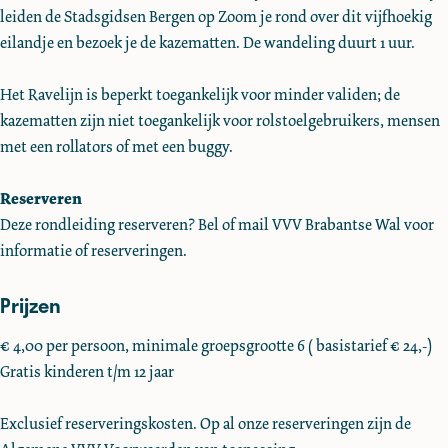
n
d
i
n
leiden de Stadsgidsen Bergen op Zoom je rond over dit vijfhoekig
k
g
i
d
g
eilandje en bezoek je de kazematten. De wandeling duurt 1 uur.
R
R
n
i
R
o
a
g
n
a
Het Ravelijn is beperkt toegankelijk voor minder validen; de
n
v
R
g
v
kazematten zijn niet toegankelijk voor rolstoelgebruikers, mensen
d
e
a
R
e
met een rollators of met een buggy.
l
l
v
a
l
e
i
e
v
i
Reserveren
i
j
l
e
j
Deze rondleiding reserveren? Bel of mail VVV Brabantse Wal voor
d
n
i
l
n
informatie of reserveringen.
i
O
j
i
O
n
Prijzen
p
n
j
p
g
d
O
n
d
R
€ 4,00 per persoon, minimale groepsgrootte 6 ( basistarief € 24,-)
e
p
O
e
a
Gratis kinderen t/m 12 jaar
n
d
p
n
v
Z
e
d
Z
e
Exclusief reserveringskosten. Op al onze reserveringen zijn de
o
n
e
o
l