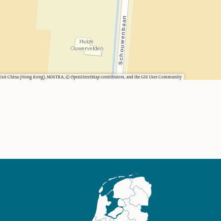
, Esri China (Hong Kong), NOSTRA, © OpenStreetMap contributors, and the GIS User Community