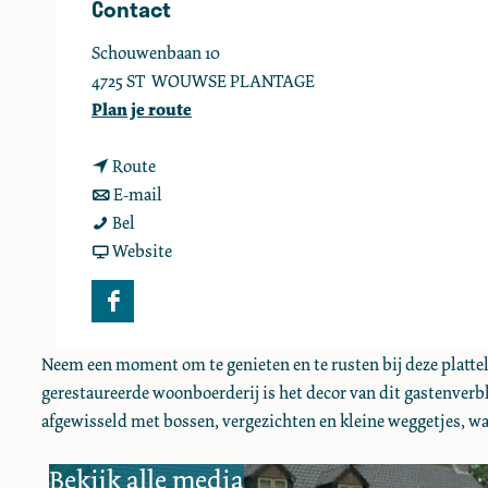
Contact
e
Schouwenbaan 10
4725 ST
WOUWSE PLANTAGE
n
Plan je route
a
n
a
Route
a
n
r
E-mail
B
a
a
B
Bel
&
r
a
v
&
Website
B
B
r
a
B
O
&
B
n
O
F
u
B
&
B
u
a
w
O
B
&
w
Neem een moment om te genieten en te rusten bij deze plattel
c
e
u
O
B
e
gerestaureerde woonboerderij is het decor van dit gastenverbl
e
r
w
u
O
r
afgewisseld met bossen, vergezichten en kleine weggetjes, waa
b
v
e
w
u
v
o
Bekijk alle media
e
r
e
w
e
o