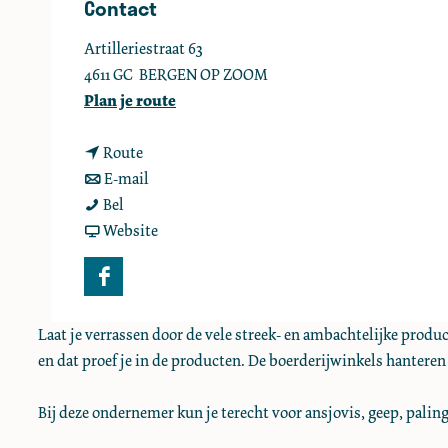
Contact
e
Artilleriestraat 63
4611 GC
BERGEN OP ZOOM
n
Plan je route
a
n
a
Route
a
n
r
E-mail
W
a
a
W
Bel
e
r
a
v
e
Website
e
W
r
a
e
r
e
W
n
r
F
v
e
e
W
v
a
i
r
e
e
i
Laat je verrassen door de vele streek- en ambachtelijke pro
c
s
v
r
e
s
en dat proef je in de producten. De boerderijwinkels hanteren
e
s
i
v
r
s
b
e
s
i
v
e
Bij deze ondernemer kun je terecht voor ansjovis, geep, paling
o
r
s
s
i
r
o