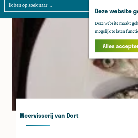
Deze website g
G
Deze website maakt gebr
a
mogelijk te laten functi
n
a
Alles accepte
a
r
d
e
h
o
m
e
Weervisserij van Dort
p
a
g