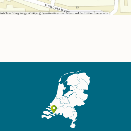
, Esri China (Hong Kong), NOSTRA, © OpenStreetMap contributors, and the GIS User Community