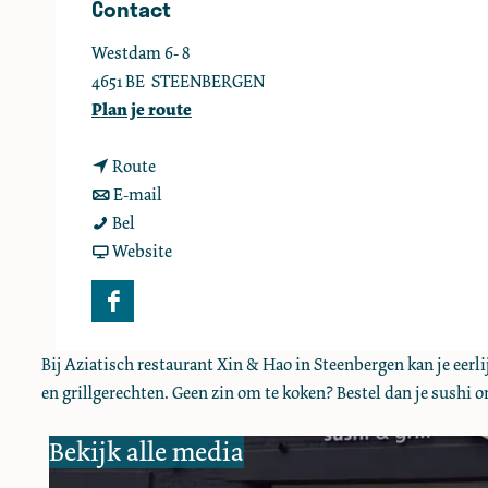
Contact
e
Westdam 6- 8
4651 BE
STEENBERGEN
n
Plan je route
a
n
a
Route
a
n
r
E-mail
X
a
a
X
Bel
i
r
a
v
i
Website
n
X
r
a
n
H
i
X
n
H
F
a
n
i
X
a
a
o
H
n
i
o
Bij Aziatisch restaurant Xin & Hao in Steenbergen kan je eerli
c
a
H
n
en grillgerechten. Geen zin om te koken? Bestel dan je sushi onl
e
o
a
H
b
Bekijk alle media
o
a
o
o
o