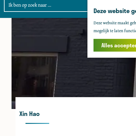
Deze website g
G
Deze website maakt gebr
a
mogelijk te laten functi
n
a
Alles accepte
a
r
d
e
h
o
m
e
Xin Hao
p
a
g