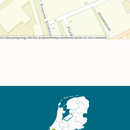
, Esri China (Hong Kong), NOSTRA, © OpenStreetMap contributors, and the GIS User Community