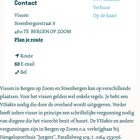
Contact
e
Verhuur
Vissen
Op de kaart
Steenbergsestraat 6
4611 TE
BERGEN OP ZOOM
n
Plan je route
a
n
a
Route
a
n
r
E-mail
V
a
a
V
Bel
i
r
a
i
s
V
r
s
Vissen in Bergen op Zoom en Steenbergen kan op verschillende
s
i
V
s
plaatsen. Voor het vissen gelden wel enkele regels. Je hebt een
e
s
i
e
VISakte nodig die door de overheid wordt uitgegeven. Verder
n
s
s
n
heeft iedere visser in principe een schriftelijke vergunning nodig
e
s
van diegene die het visrecht bezit of huurt. De VISakte en andere
n
e
vergunningen zijn in Bergen op Zoom o.a. verkrijgbaar bij
n
Hengelsporthuis "Jurgers", Parallelweg 109, t. 0164-233056.