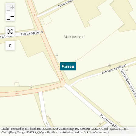
+
−
Vissen
Leaflet
|
Powered by Esri | Esri, HERE, Garmin, USGS, Intermap, INCREMENT P, NRCAN, Esri Japan, METI, Esri
China (Hong Kong), NOSTRA, © OpenStreetMap contributors, and the GIS User Community