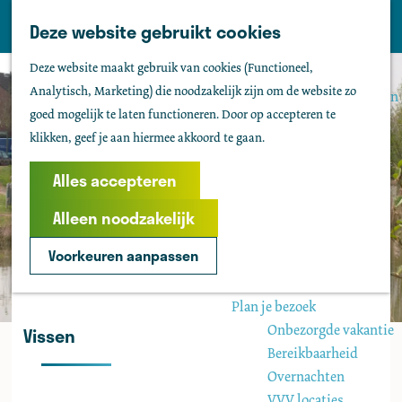
Tholen
Z
Deze website gebruikt cookies
M
o
Zien & doen
G
e
Deze website maakt gebruik van cookies (Functioneel,
e
Actief & sportief
a
n
Analytisch, Marketing) die noodzakelijk zijn om de website zo
k
Bezienswaardigheden
n
u
goed mogelijk te laten functioneren. Door op accepteren te
e
Kids
a
klikken, geef je aan hiermee akkoord te gaan.
n
Fietsen
a
Wandelen
r
Alles accepteren
Uitgaan
d
Water
Alleen noodzakelijk
e
Groepen
h
Voorkeuren aanpassen
o
Agenda
m
Plan je bezoek
e
Onbezorgde vakantie
Vissen
p
Bereikbaarheid
a
Overnachten
g
VVV locaties