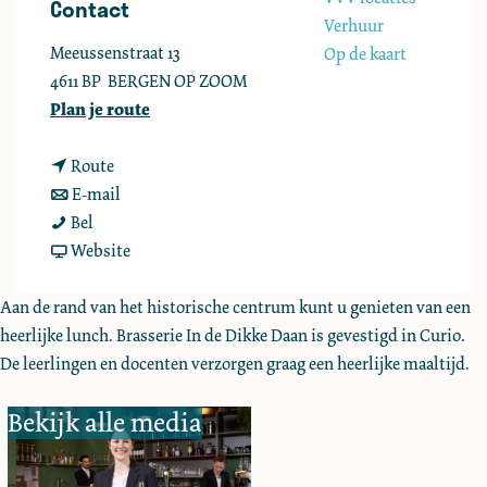
Contact
e
Verhuur
Meeussenstraat 13
Op de kaart
4611 BP
BERGEN OP ZOOM
n
Plan je route
a
n
a
Route
a
n
r
E-mail
I
a
a
I
Bel
n
r
a
v
n
Website
d
I
r
a
d
e
n
I
n
e
Aan de rand van het historische centrum kunt u genieten van een
D
d
n
I
D
heerlijke lunch. Brasserie In de Dikke Daan is gevestigd in Curio.
i
e
d
n
i
De leerlingen en docenten verzorgen graag een heerlijke maaltijd.
k
D
e
d
k
Bekijk alle media
k
i
D
e
k
e
k
i
D
e
D
k
k
i
D