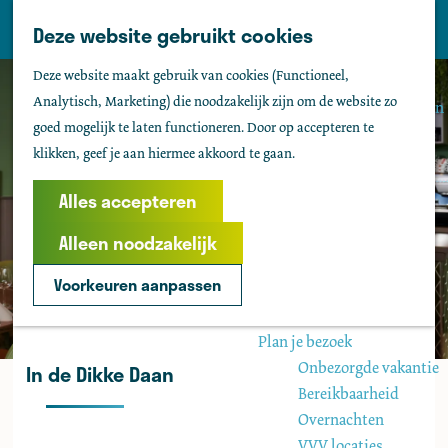
Tholen
Z
Deze website gebruikt cookies
M
o
Zien & doen
G
e
Deze website maakt gebruik van cookies (Functioneel,
e
Actief & sportief
a
n
Analytisch, Marketing) die noodzakelijk zijn om de website zo
k
Bezienswaardigheden
n
u
goed mogelijk te laten functioneren. Door op accepteren te
e
Kids
a
klikken, geef je aan hiermee akkoord te gaan.
n
Fietsen
a
Wandelen
r
Alles accepteren
Uitgaan
d
Water
Alleen noodzakelijk
e
Groepen
h
Voorkeuren aanpassen
o
Agenda
m
Plan je bezoek
e
Onbezorgde vakantie
In de Dikke Daan
p
Bereikbaarheid
a
Overnachten
g
VVV locaties