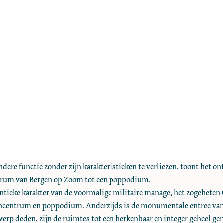
ere functie zonder zijn karakteristieken te verliezen, toont het o
ntrum van Bergen op Zoom tot een poppodium.
entieke karakter van de voormalige militaire manage, het zogeheten G
erencentrum en poppodium. Anderzijds is de monumentale entree van
erp deden, zijn de ruimtes tot een herkenbaar en integer geheel ge