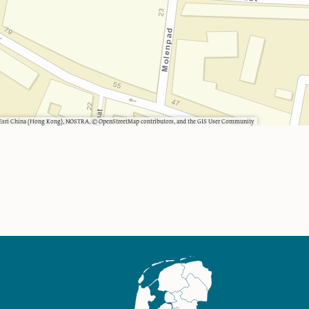
, Esri China (Hong Kong), NOSTRA, © OpenStreetMap contributors, and the GIS User Community