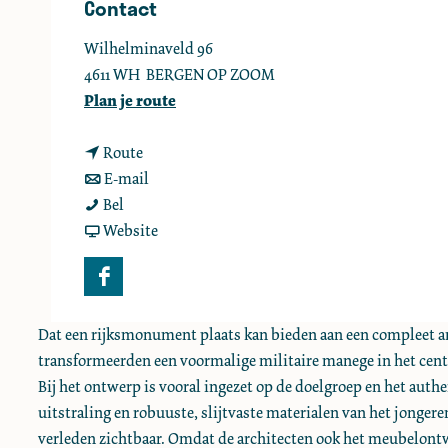
Contact
e
Wilhelminaveld 96
4611 WH
BERGEN OP ZOOM
n
Plan je route
a
n
a
Route
a
n
r
E-mail
G
a
a
G
Bel
e
r
a
v
e
Website
b
G
r
a
b
o
e
G
n
o
F
u
b
e
G
u
a
w
o
b
e
w
Dat een rijksmonument plaats kan bieden aan een compleet and
c
T
u
o
b
T
transformeerden een voormalige militaire manege in het ce
e
w
u
o
Bij het ontwerp is vooral ingezet op de doelgroep en het auth
b
T
w
u
uitstraling en robuuste, slijtvaste materialen van het jong
o
T
w
verleden zichtbaar. Omdat de architecten ook het meubelontw
o