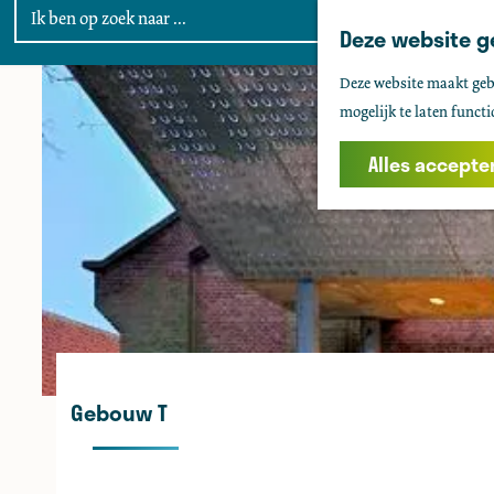
Deze website g
G
Deze website maakt gebr
a
mogelijk te laten functi
n
a
Alles accepte
a
r
d
e
h
o
m
e
Gebouw T
p
a
g