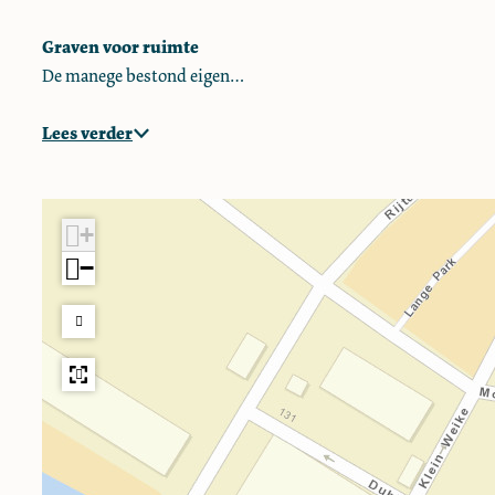
T
k
Graven voor ruimte
G
De manege bestond eigen…
e
b
Lees verder
o
u
w
T
+
−