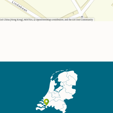
, Esri China (Hong Kong), NOSTRA, © OpenStreetMap contributors, and the GIS User Community