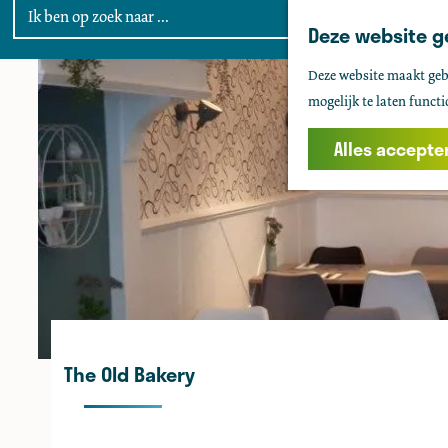
Deze website g
G
Deze website maakt gebr
a
mogelijk te laten functi
n
a
Alles accepte
a
r
d
e
h
o
m
e
The Old Bakery
p
a
g