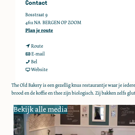
Contact
e
Bosstraat 9
4611 NA
BERGEN OP ZOOM
n
Plan je route
a
n
a
Route
a
n
r
E-mail
T
a
a
T
Bel
h
r
a
v
h
Website
e
T
r
a
e
O
h
T
n
O
The Old Bakery is een gezellig knus restaurantje waar je iede
l
e
h
T
l
brood en de koffie en thee zijn biologisch. Zij bakken zelfs 
d
O
e
h
d
Bekijk alle media
B
l
O
e
B
a
d
l
O
a
k
B
d
l
k
e
a
B
d
e