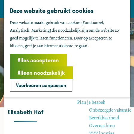
Tholen
Z
Deze website gebruikt cookies
M
o
Zien & doen
G
e
Deze website maakt gebruik van cookies (Functioneel,
e
Actief & sportief
a
n
Analytisch, Marketing) die noodzakelijk zijn om de website zo
k
Bezienswaardigheden
n
u
goed mogelijk te laten functioneren. Door op accepteren te
e
Kids
a
klikken, geef je aan hiermee akkoord te gaan.
n
Fietsen
a
Wandelen
r
Alles accepteren
Uitgaan
d
Water
Alleen noodzakelijk
e
Groepen
h
Voorkeuren aanpassen
o
Agenda
m
Plan je bezoek
e
Onbezorgde vakantie
Elisabeth Hof
p
Bereikbaarheid
a
Overnachten
g
VVV locaties