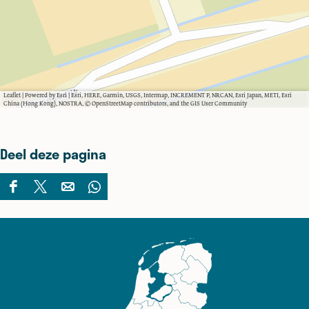
Leaflet
|
Powered by Esri | Esri, HERE, Garmin, USGS, Intermap, INCREMENT P, NRCAN, Esri Japan, METI, Esri
China (Hong Kong), NOSTRA, © OpenStreetMap contributors, and the GIS User Community
Deel deze pagina
D
D
D
D
e
e
e
e
e
e
e
e
l
l
l
l
d
d
d
d
e
e
e
e
z
z
z
z