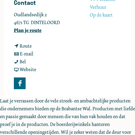
Contact
e
Verhuur
Oudlandsedijk 2
Op de kaart
4671 TG
DINTELOORD
n
Plan je route
a
n
a
Route
a
n
r
E-mail
E
a
a
E
Bel
l
r
a
v
l
Website
i
E
r
a
i
s
l
E
n
s
F
a
i
l
E
a
a
b
s
i
l
b
Laat je verrassen door de vele streek- en ambachtelijke producten
c
e
a
s
i
e
die ondernemers bieden op de Brabantse Wal. Producten met liefde
e
t
b
a
s
t
en passie gemaakt door mensen die van hun vak houden en dat
b
h
e
b
a
h
proef je in de producten. De boerderijwinkels hanteren
o
H
t
e
b
H
verschillende openingstijden. Wil je zeker weten dat de deur voor
o