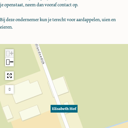
o
h
t
e
o
je openstaat, neem dan vooraf contact op.
k
f
H
h
t
f
E
o
H
h
Bij deze ondernemer kun je terecht voor aardappelen, uien en
l
f
o
H
eieren.
i
f
o
s
f
a
b
+
e
−
t
h
H
o
f
Elisabeth Hof