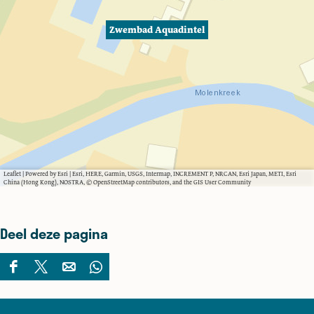
l
Zwembad Aquadintel
Leaflet
|
Powered by Esri | Esri, HERE, Garmin, USGS, Intermap, INCREMENT P, NRCAN, Esri Japan, METI, Esri
China (Hong Kong), NOSTRA, © OpenStreetMap contributors, and the GIS User Community
Deel deze pagina
D
D
D
D
e
e
e
e
e
e
e
e