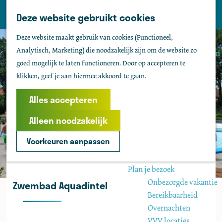
Tholen
Z
Deze website gebruikt cookies
M
o
Zien & doen
G
e
Deze website maakt gebruik van cookies (Functioneel,
e
Actief & sportief
a
n
Analytisch, Marketing) die noodzakelijk zijn om de website zo
k
Bezienswaardigheden
n
u
goed mogelijk te laten functioneren. Door op accepteren te
e
Kids
a
klikken, geef je aan hiermee akkoord te gaan.
n
Fietsen
a
Wandelen
r
Alles accepteren
Uitgaan
d
Water
Alleen noodzakelijk
e
Groepen
h
Voorkeuren aanpassen
o
Agenda
m
Plan je bezoek
e
Onbezorgde vakantie
Zwembad Aquadintel
p
Bereikbaarheid
a
Overnachten
g
VVV locaties