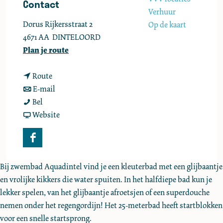
Contact
e
Verhuur
Dorus Rijkersstraat 2
Op de kaart
4671 AA
DINTELOORD
n
Plan je route
a
n
a
Route
a
n
r
E-mail
Z
a
a
Z
Bel
w
r
a
v
w
Website
e
Z
r
a
e
m
w
Z
n
m
F
b
e
w
Z
b
a
a
m
e
w
a
Bij zwembad Aquadintel vind je een kleuterbad met een glijbaantje
c
d
b
m
e
d
en vrolijke kikkers die water spuiten. In het halfdiepe bad kun je
e
A
a
b
m
A
lekker spelen, van het glijbaantje afroetsjen of een superdouche
b
q
d
a
b
q
nemen onder het regengordijn! Het 25-meterbad heeft startblokken
o
u
A
d
a
u
voor een snelle startsprong.
o