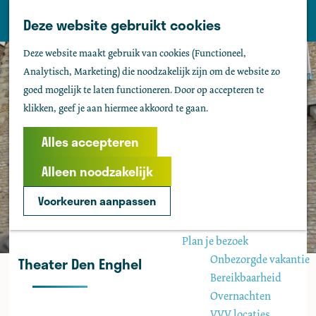
Tholen
Z
Deze website gebruikt cookies
M
o
Zien & doen
G
e
Deze website maakt gebruik van cookies (Functioneel,
e
Actief & sportief
a
n
Analytisch, Marketing) die noodzakelijk zijn om de website zo
k
Bezienswaardigheden
n
u
goed mogelijk te laten functioneren. Door op accepteren te
e
Kids
a
klikken, geef je aan hiermee akkoord te gaan.
n
Fietsen
a
Wandelen
r
Alles accepteren
Uitgaan
d
Water
Alleen noodzakelijk
e
Groepen
h
Voorkeuren aanpassen
o
Agenda
m
Plan je bezoek
e
Onbezorgde vakantie
Theater Den Enghel
p
Bereikbaarheid
a
Overnachten
g
VVV locaties