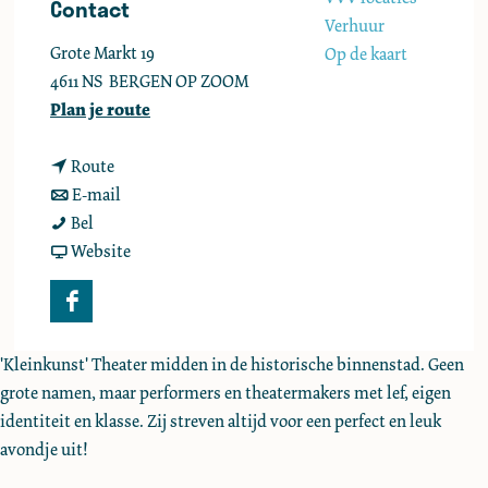
Contact
e
Verhuur
Grote Markt 19
Op de kaart
4611 NS
BERGEN OP ZOOM
n
Plan je route
a
n
a
Route
a
n
r
E-mail
T
a
a
T
Bel
h
r
a
v
h
Website
e
T
r
a
e
a
h
T
n
a
F
t
e
h
T
t
a
e
a
e
h
e
'Kleinkunst' Theater midden in de historische binnenstad. Geen
c
r
t
a
e
r
grote namen, maar performers en theatermakers met lef, eigen
e
D
e
t
a
D
identiteit en klasse. Zij streven altijd voor een perfect en leuk
b
e
r
e
t
e
avondje uit!
o
n
D
r
e
n
o