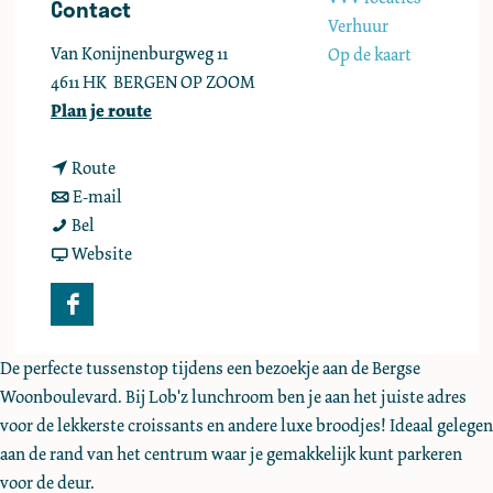
Contact
e
Verhuur
Van Konijnenburgweg 11
Op de kaart
4611 HK
BERGEN OP ZOOM
n
Plan je route
a
n
a
Route
a
n
r
E-mail
L
a
a
L
Bel
o
r
a
v
o
Website
b
L
r
a
b
'
o
L
n
'
F
z
b
o
L
z
a
L
'
b
o
L
De perfecte tussenstop tijdens een bezoekje aan de Bergse
c
u
z
'
b
u
Woonboulevard. Bij Lob'z lunchroom ben je aan het juiste adres
e
n
L
z
'
n
voor de lekkerste croissants en andere luxe broodjes! Ideaal gelegen
b
c
u
L
z
c
aan de rand van het centrum waar je gemakkelijk kunt parkeren
o
h
n
u
L
h
voor de deur.
o