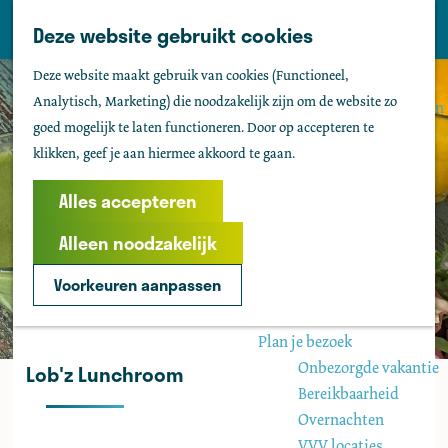
Tholen
Z
Deze website gebruikt cookies
M
o
Zien & doen
G
e
Deze website maakt gebruik van cookies (Functioneel,
e
Actief & sportief
a
n
Analytisch, Marketing) die noodzakelijk zijn om de website zo
k
Bezienswaardigheden
n
u
goed mogelijk te laten functioneren. Door op accepteren te
e
Kids
a
klikken, geef je aan hiermee akkoord te gaan.
n
Fietsen
a
Wandelen
r
Alles accepteren
Uitgaan
d
Water
Alleen noodzakelijk
e
Groepen
h
Voorkeuren aanpassen
o
Agenda
m
Plan je bezoek
e
Onbezorgde vakantie
Lob'z Lunchroom
p
Bereikbaarheid
a
Overnachten
g
VVV locaties