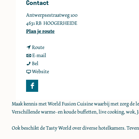
Contact
e
Antwerpsestraatweg 100
4631 RB
HOOGERHEIDE
n
Plan je route
a
n
a
Route
a
n
r
E-mail
T
a
a
T
Bel
a
r
a
v
a
Website
s
T
r
a
s
t
a
T
n
t
F
y
s
a
T
y
a
W
t
s
a
W
Maak kennis met World Fusion Cuisine waarbij met zorg de lekk
c
o
y
t
s
o
Verschillende warme- en koude buffetten, live cooking, wok, Jap
e
r
W
y
t
r
b
l
o
W
y
l
Ook beschikt de Tasty World over diverse hotelkamers. Tevens
o
d
r
o
W
d
o