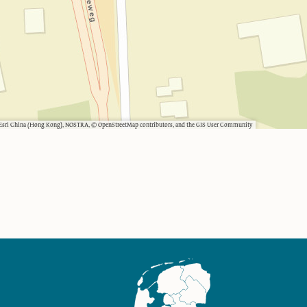
, Esri China (Hong Kong), NOSTRA, © OpenStreetMap contributors, and the GIS User Community