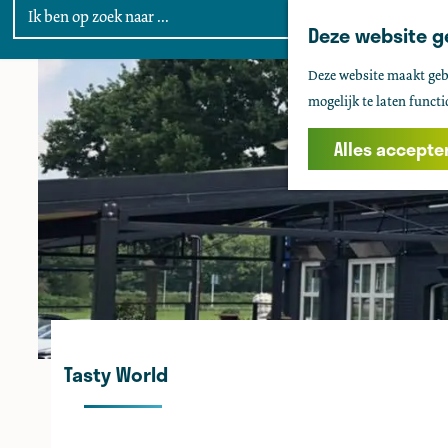
Deze website g
G
Deze website maakt gebr
a
mogelijk te laten functi
n
a
Alles accepte
a
r
d
e
h
o
m
e
Tasty World
p
a
g