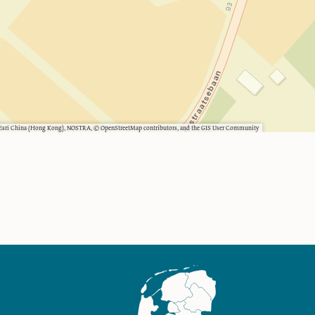
, Esri China (Hong Kong), NOSTRA, © OpenStreetMap contributors, and the GIS User Community