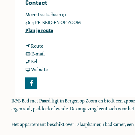
Contact
e
Moerstraatsebaan 91
4614 PE
BERGEN OP ZOOM
n
Plan je route
a
n
a
Route
a
n
r
E-mail
B
a
a
B
Bel
&
r
a
v
&
Website
B
B
r
a
B
B
&
B
n
B
F
e
B
&
B
e
a
d
B
B
&
d
B&B Bed met Paard ligt in Bergen op Zoom en biedt een apparte
c
m
e
B
B
m
eigen stal, paddock of weide. De omgeving leent zich voor het
e
e
d
e
B
e
b
t
m
d
e
t
Het appartement beschikt over 1 slaapkamer, 1 badkamer, een e
o
P
e
m
d
P
o