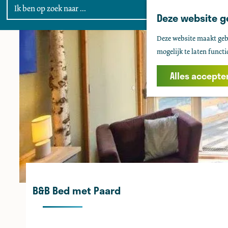
Deze website g
G
Deze website maakt gebr
a
mogelijk te laten functi
n
a
Alles accepte
a
r
d
e
h
o
m
e
B&B Bed met Paard
p
a
g